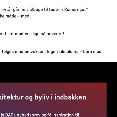
nytår går helt tilbage til fester i Romerriget?
iske måde – med
en til at mødes – lige på hovedet!
al følges med en voksen. Ingen tilmelding – bare mød
kitektur og byliv i indbakken
dig DACs nyhedsbrev og få inspiration til