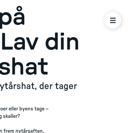
 på
 Lav din
shat
nytårshat, der tager
roer eller byens tage –
 skaller?
en frem nytårsaften.