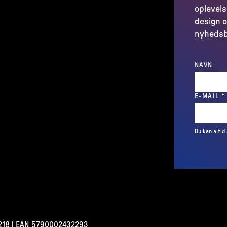
oplevels
design o
nyhedsb
NAVN
E-MAIL
*
Du kan altid
18 | EAN 5790002432293