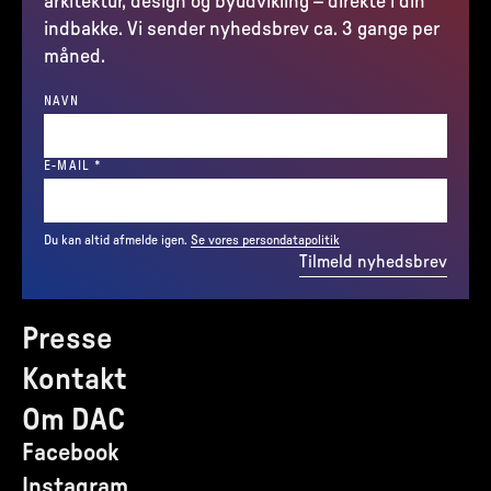
arkitektur, design og byudvikling – direkte i din
indbakke. Vi sender nyhedsbrev ca. 3 gange per
måned.
NAVN
(REQUIRED)
E-MAIL
*
Du kan altid afmelde igen.
Se vores persondatapolitik
Tilmeld nyhedsbrev
Presse
Kontakt
Om DAC
Facebook
Instagram