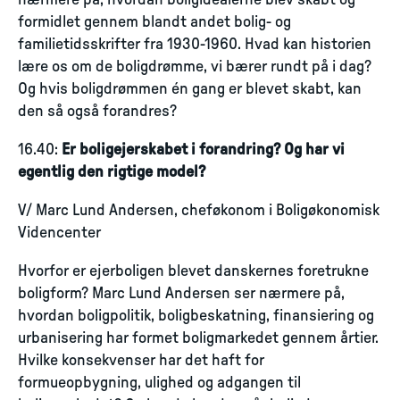
nærmere på, hvordan boligidealerne blev skabt og
formidlet gennem blandt andet bolig- og
familietidsskrifter fra 1930-1960. Hvad kan historien
lære os om de boligdrømme, vi bærer rundt på i dag?
Og hvis boligdrømmen én gang er blevet skabt, kan
den så også forandres?
16.40:
Er boligejerskabet i forandring? Og har vi
egentlig den rigtige model?
V/ Marc Lund Andersen, cheføkonom i Boligøkonomisk
Videncenter
Hvorfor er ejerboligen blevet danskernes foretrukne
boligform? Marc Lund Andersen ser nærmere på,
hvordan boligpolitik, boligbeskatning, finansiering og
urbanisering har formet boligmarkedet gennem årtier.
Hvilke konsekvenser har det haft for
formueopbygning, ulighed og adgangen til