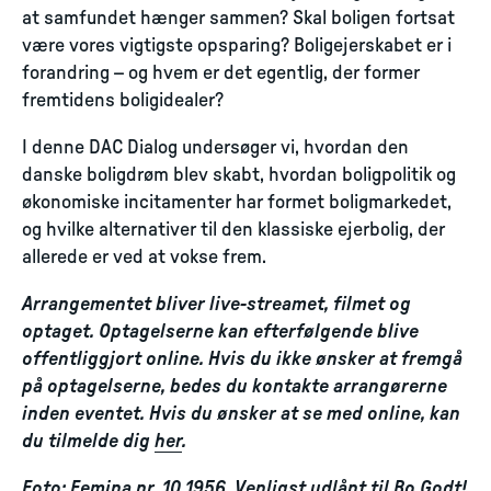
at samfundet hænger sammen? Skal boligen fortsat
være vores vigtigste opsparing? Boligejerskabet er i
forandring – og hvem er det egentlig, der former
fremtidens boligidealer?
I denne DAC Dialog undersøger vi, hvordan den
danske boligdrøm blev skabt, hvordan boligpolitik og
økonomiske incitamenter har formet boligmarkedet,
og hvilke alternativer til den klassiske ejerbolig, der
allerede er ved at vokse frem.
Arrangementet bliver live-streamet, filmet og
optaget. Optagelserne kan efterfølgende blive
offentliggjort online. Hvis du ikke ønsker at fremgå
på optagelserne, bedes du kontakte arrangørerne
inden eventet. Hvis du ønsker at se med online, kan
du tilmelde dig
her
.
Foto: Femina nr. 10 1956, Venligst udlånt til Bo Godt!