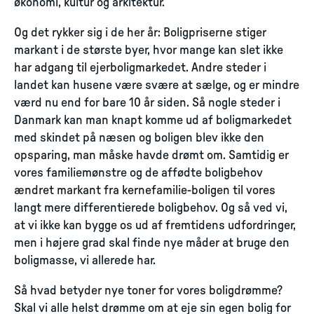
økonomi, kultur og arkitektur.
Og det rykker sig i de her år: Boligpriserne stiger
markant i de største byer, hvor mange kan slet ikke
har adgang til ejerboligmarkedet. Andre steder i
landet kan husene være svære at sælge, og er mindre
værd nu end for bare 10 år siden. Så nogle steder i
Danmark kan man knapt komme ud af boligmarkedet
med skindet på næsen og boligen blev ikke den
opsparing, man måske havde drømt om. Samtidig er
vores familiemønstre og de affødte boligbehov
ændret markant fra kernefamilie-boligen til vores
langt mere differentierede boligbehov. Og så ved vi,
at vi ikke kan bygge os ud af fremtidens udfordringer,
men i højere grad skal finde nye måder at bruge den
boligmasse, vi allerede har.
Så hvad betyder nye toner for vores boligdrømme?
Skal vi alle helst drømme om at eje sin egen bolig for