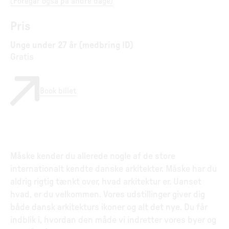
(
Foregår også på andre dage
)
Pris
Unge under 27 år (medbring ID)
Gratis
Book billet
Måske kender du allerede nogle af de store
internationalt kendte danske arkitekter. Måske har du
aldrig rigtig tænkt over, hvad arkitektur er. Uanset
hvad, er du velkommen. Vores udstillinger giver dig
både dansk arkitekturs ikoner og alt det nye. Du får
indblik i, hvordan den måde vi indretter vores byer og