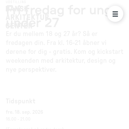
UDSTILLING
Fri fredag for unge
under 27
Er du mellem 18 og 27 år? Så er
fredagen din. Fra kl. 16-21 åbner vi
dørene for dig - gratis. Kom og kickstart
weekenden med arkitektur, design og
nye perspektiver.
Tidspunkt
fre. 18. sep. 2026
16.00
-
21.00