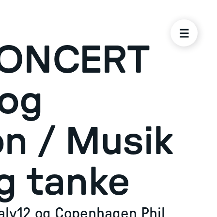
ONCERT
 og
n / Musik
g tanke
Halv12 og Copenhagen Phil