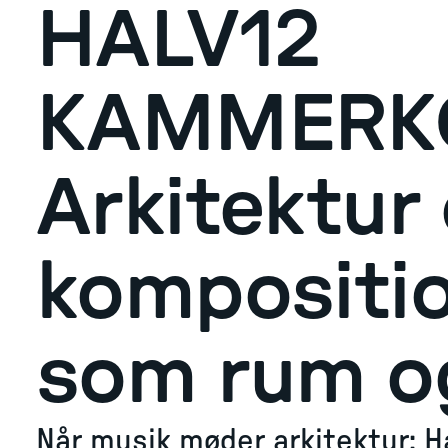
HALV12
KAMMERK
Arkitektur
kompositio
som rum o
Når musik møder arkitektur: 