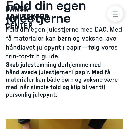
Fold din egen
julestjerne
Fold din egen julestjerne med DAC. Med
få materialer kan børn og voksne lave
håndlavet julepynt i papir – følg vores
trin-for-trin guide.
Skab julestemning derhjemme med
håndlavede julestjerner i papir. Med få
materialer kan både børn og voksne være
med, når simple fold og klip bliver til
personlig julepynt.