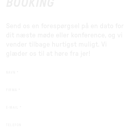
BOOKING
Send os en forespørgsel på en dato for
dit næste møde eller konference, og vi
vender tilbage hurtigst muligt. Vi
glæder os til at høre fra jer!
(REQUIRED)
NAVN
*
(REQUIRED)
FIRMA
*
(REQUIRED)
E-MAIL
*
TELEFON