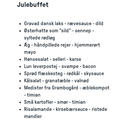
Julebuffet
Gravad dansk laks - rævesauce - dild
Østerhatte som ”sild” - sennep -
syltede rødløg
Æg - håndpillede rejer - hjemmerørt
mayo
Hønsesalat - selleri - karse
Lun leverpostej - svampe - bacon
Sprød flæskesteg - rødkål - skysauce
Kålsalat - granatæble - valnød
Medister fra Grambogård - æblekompot
- timian
Små kartofler - smør - timian
Risalamande - kirsebærsauce - ristede
mandler