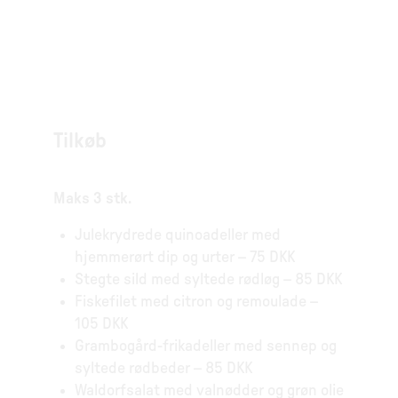
Tilkøb
Maks 3 stk.
Julekrydrede quinoadeller med
hjemmerørt dip og urter – 75 DKK
Stegte sild med syltede rødløg – 85 DKK
Fiskefilet med citron og remoulade –
105 DKK
Grambogård-frikadeller med sennep og
syltede rødbeder – 85 DKK
Waldorfsalat med valnødder og grøn olie