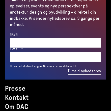
Tilmeld dig DACs nyhedsbrev og få inspiration til
oplevelser, events og nye perspektiver på
arkitektur, design og byudvikling – direkte i din
indbakke. Vi sender nyhedsbrev ca. 3 gange per
måned.
NAVN
(REQUIRED)
E-MAIL
*
Du kan altid afmelde igen.
Se vores persondatapolitik
Tilmeld nyhedsbrev
Presse
Kontakt
Om DAC