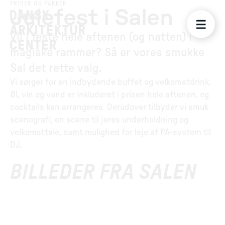
PRISER OG PAKKER
Julefest i Salen
Vil I feste hele aftenen (og natten) i
magiske rammer? Så er vores smukke
Sal det rette valg.
Vi sørger for en indbydende buffet og velkomstdrink.
Øl, vin og vand er inkluderet i prisen hele aftenen, og
cocktails kan arrangeres. Derudover tilbyder vi smuk
scenografi, en scene til jeres underholdning og
velkomsttale, samt mulighed for leje af PA-system til
DJ.
BILLEDER FRA SALEN