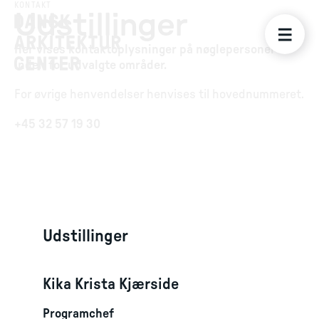
KONTAKT
Udstillinger
Her vises kontaktoplysninger på nøglepersoner
inden for udvalgte områder.
For øvrige henvendelser henvises til hovednummeret.
+45 32 57 19 30
Udstillinger
Kika Krista Kjærside
Programchef