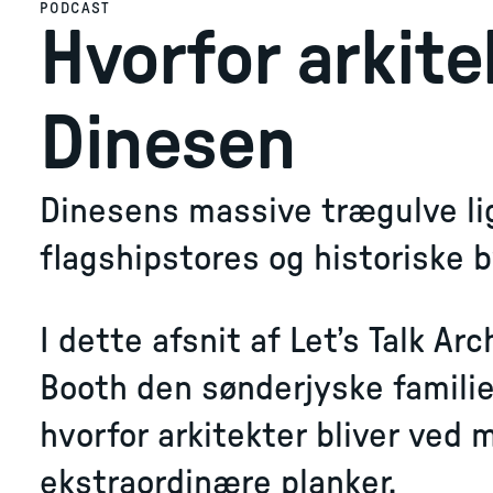
PODCAST
Hvorfor arkite
Dinesen
Dinesens massive trægulve ligg
flagshipstores og historiske 
I dette afsnit af Let’s Talk A
Booth den sønderjyske famili
hvorfor arkitekter bliver ved 
ekstraordinære planker.