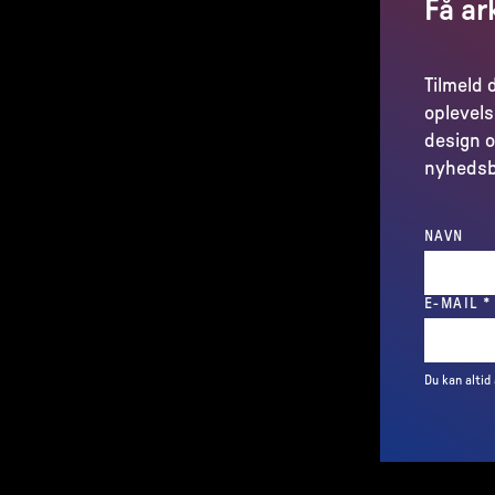
Få ar
Tilmeld 
oplevels
design o
nyhedsb
NAVN
E-MAIL
*
Du kan altid