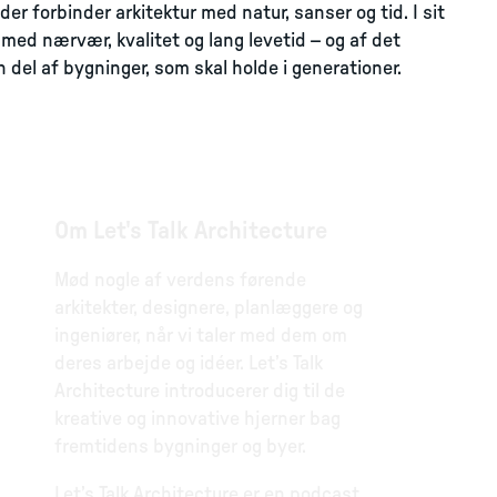
er forbinder arkitektur med natur, sanser og tid. I sit
med nærvær, kvalitet og lang levetid – og af det
n del af bygninger, som skal holde i generationer.
Om Let's Talk Architecture
Mød nogle af verdens førende
arkitekter, designere, planlæggere og
ingeniører, når vi taler med dem om
deres arbejde og idéer. Let’s Talk
Architecture introducerer dig til de
kreative og innovative hjerner bag
fremtidens bygninger og byer.
Let’s Talk Architecture er en podcast