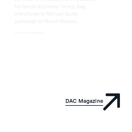
fra Dansk Arkitektur Center. Bag
mikrofonen er Michael Booth.
Lyddesign af Munck Studios.
Foto
:
Rune Svenningsen
DAC Magazine