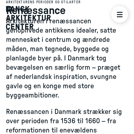
ARKITEKTURENS PERIODER OG STILARTER
Renæssance
Arkitekturen i renæssancen
genoplivede antikkens idealer, satte
mennesket i centrum og ændrede
måden, man tegnede, byggede og
planlagde byer på. I Danmark tog
bevægelsen en særlig form – præget
af nederlandsk inspiration, svungne
gavle og en konge med store
byggeambitioner.
Renæssancen i Danmark strækker sig
over perioden fra 1536 til 1660 – fra
reformationen til enevældens