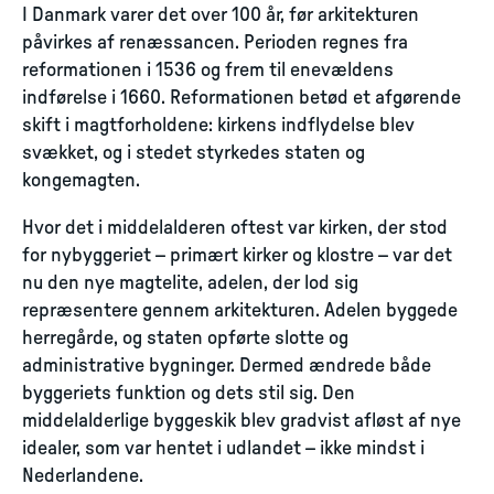
I Danmark varer det over 100 år, før arkitekturen
påvirkes af renæssancen. Perioden regnes fra
reformationen i 1536 og frem til enevældens
indførelse i 1660. Reformationen betød et afgørende
skift i magtforholdene: kirkens indflydelse blev
svækket, og i stedet styrkedes staten og
kongemagten.
Hvor det i middelalderen oftest var kirken, der stod
for nybyggeriet – primært kirker og klostre – var det
nu den nye magtelite, adelen, der lod sig
repræsentere gennem arkitekturen. Adelen byggede
herregårde, og staten opførte slotte og
administrative bygninger. Dermed ændrede både
byggeriets funktion og dets stil sig. Den
middelalderlige byggeskik blev gradvist afløst af nye
idealer, som var hentet i udlandet – ikke mindst i
Nederlandene.