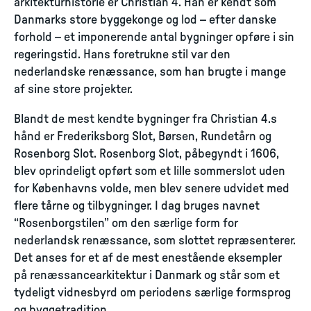
arkitekturhistorie er Christian 4. Han er kendt som
Danmarks store byggekonge og lod – efter danske
forhold – et imponerende antal bygninger opføre i sin
regeringstid. Hans foretrukne stil var den
nederlandske renæssance, som han brugte i mange
af sine store projekter.
Blandt de mest kendte bygninger fra Christian 4.s
hånd er Frederiksborg Slot, Børsen, Rundetårn og
Rosenborg Slot. Rosenborg Slot, påbegyndt i 1606,
blev oprindeligt opført som et lille sommerslot uden
for Københavns volde, men blev senere udvidet med
flere tårne og tilbygninger. I dag bruges navnet
“Rosenborgstilen” om den særlige form for
nederlandsk renæssance, som slottet repræsenterer.
Det anses for et af de mest enestående eksempler
på renæssancearkitektur i Danmark og står som et
tydeligt vidnesbyrd om periodens særlige formsprog
og byggetradition.