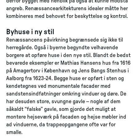
derfor bygget med henblik på også at kunne modstå
angreb. Renæssancearkitekturens idealer måtte her
kombineres med behovet for beskyttelse og kontrol.
Byhuse i ny stil
Renæssancens påvirkning begrænsede sig ikke til
herregårde. Også i byerne begyndte velhavende
borgere at opføre huse i den nye stil. Blandt de bedst
bevarede eksempler er Mathias Hansens hus fra 1616
på Amagertorv i København og Jens Bangs Stenhus i
Aalborg fra 1623-24. Begge huse er opført i sten og
kendetegnes ved monumentale facader med
sandstensindfatninger omkring vinduer og døre. De
har desuden store, svungne gavle – nogle af dem
såkaldt “falske” gavle, som gjorde det muligt at
montere hejseværk på facaden og hejse møbler ind
ad vinduerne, da trappeopgangene ofte var for
smalle.