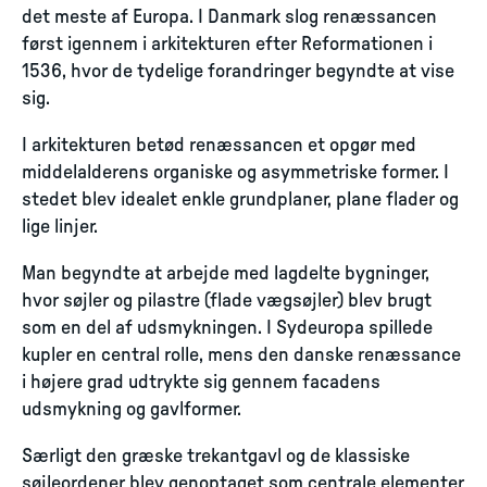
det meste af Europa. I Danmark slog renæssancen
først igennem i arkitekturen efter Reformationen i
1536, hvor de tydelige forandringer begyndte at vise
sig.
I arkitekturen betød renæssancen et opgør med
middelalderens organiske og asymmetriske former. I
stedet blev idealet enkle grundplaner, plane flader og
lige linjer.
Man begyndte at arbejde med lagdelte bygninger,
hvor søjler og pilastre (flade vægsøjler) blev brugt
som en del af udsmykningen. I Sydeuropa spillede
kupler en central rolle, mens den danske renæssance
i højere grad udtrykte sig gennem facadens
udsmykning og gavlformer.
Særligt den græske trekantgavl og de klassiske
søjleordener blev genoptaget som centrale elementer