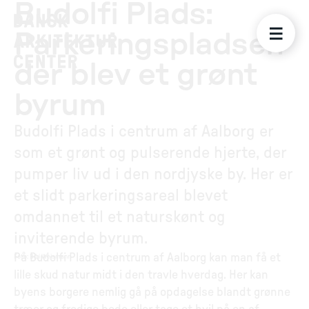
Budolfi Plads:
Parkeringspladsen
der blev et grønt
byrum
Budolfi Plads i centrum af Aalborg er
som et grønt og pulserende hjerte, der
pumper liv ud i den nordjyske by. Her er
et slidt parkeringsareal blevet
omdannet til et naturskønt og
inviterende byrum.
På Budolfi Plads i centrum af Aalborg kan man få et
Foto
:
Bibi Weismann
lille skud natur midt i den travle hverdag. Her kan
byens borgere nemlig gå på opdagelse blandt grønne