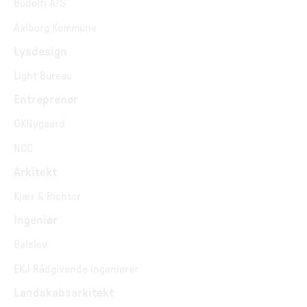
Budolfi A/S
Aalborg Kommune
Lysdesign
Light Bureau
Entreprenør
OKNygaard
NCC
Arkitekt
Kjær & Richter
Ingeniør
Balslev
EKJ Rådgivende ingeniører
Landskabsarkitekt