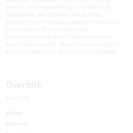
indeholder både boliger, butikker og en café. Det
sikrer, at der er mennesker og liv i området hele
døgnet rundt. Ved at fjerne trafik og tilføje
beplantning er der desuden skabt gode betingelser
for et rigt byliv. På denne måde viser
transformationen af Budolfi Plads, hvordan nye
bykvaliteter kan opstå, når gråt omdannes til grønt,
og naturen gøres til en aktiv del af byudviklingen.
Overblik
Opført 2019
Hvem
Bygherre