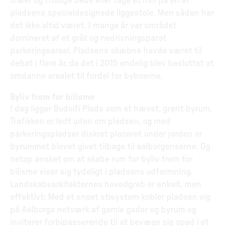
træer og frodige bede eller tage et hvil på en af
pladsens specialdesignede liggestole. Men sådan har
det ikke altid været. I mange år var området
domineret af et gråt og nedrivningsparat
parkeringsareal. Pladsens skæbne havde været til
debat i flere år, da det i 2015 endelig blev besluttet at
omdanne arealet til fordel for byboerne.
Byliv frem for bilisme
I dag ligger Budolfi Plads som et hævet, grønt byrum.
Trafikken er ledt uden om pladsen, og med
parkeringspladser diskret placeret under jorden er
byrummet blevet givet tilbage til aalborgenserne. Og
netop ønsket om at skabe rum for byliv frem for
bilisme viser sig tydeligt i pladsens udformning.
Landskabsarkitekternes hovedgreb er enkelt, men
effektivt: Med et snoet stisystem kobler pladsen sig
på Aalborgs netværk af gamle gader og byrum og
inviterer forbipasserende til at bevæge sig opad i et