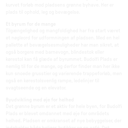
kurvet forløb mod pladsens grønne byhave. Her er
plads til ophold, leg og bevægelse.
Et byrum for de mange
Tilgængelighed og mangfoldighed har fra start været
et nøgleord for udformningen af pladsen. Med en hel
pallette af bevægelsesmuligheder har man sikret, at
også borgere med barnevogn, blindestok eller
kørestol kan få glæde af byrummet. Budolfi Plads er
nemlig til for de mange, og derfor finder man her ikke
kun snoede grusstier og varierende trappeforløb, men
også en kørestolsvenlig rampe, ledelinjer til
svagtseende og en elevator.
Byudvikling med øje for helhed
Det grønne byrum er et aktiv for hele byen, for Budolfi
Plads er blevet omdannet med øje for områdets
helhed. Pladsen er omkranset af nye bebyggelser, der