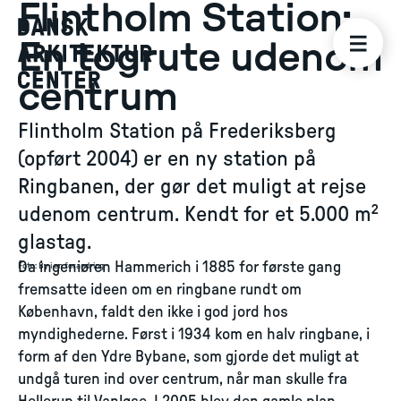
Flintholm Station:
En togrute udenom
centrum
Flintholm Station på Frederiksberg
(opført 2004) er en ny station på
Ringbanen, der gør det muligt at rejse
udenom centrum. Kendt for et 5.000 m²
glastag.
Da ingeniøren Hammerich i 1885 for første gang
Foto
:
By i en forandring
fremsatte ideen om en ringbane rundt om
København, faldt den ikke i god jord hos
myndighederne. Først i 1934 kom en halv ringbane, i
form af den Ydre Bybane, som gjorde det muligt at
undgå turen ind over centrum, når man skulle fra