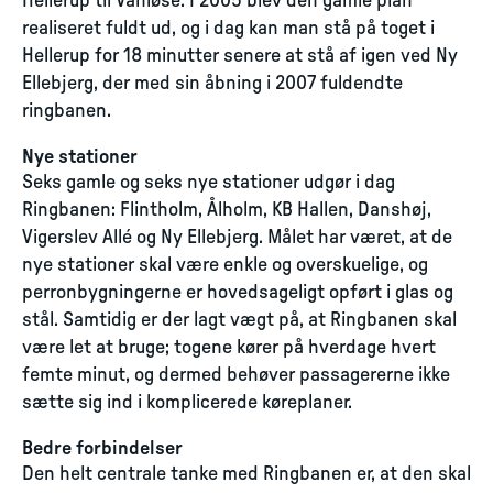
Hellerup til Vanløse. I 2005 blev den gamle plan
realiseret fuldt ud, og i dag kan man stå på toget i
Hellerup for 18 minutter senere at stå af igen ved Ny
Ellebjerg, der med sin åbning i 2007 fuldendte
ringbanen.
Nye stationer
Seks gamle og seks nye stationer udgør i dag
Ringbanen: Flintholm, Ålholm, KB Hallen, Danshøj,
Vigerslev Allé og Ny Ellebjerg. Målet har været, at de
nye stationer skal være enkle og overskuelige, og
perronbygningerne er hovedsageligt opført i glas og
stål. Samtidig er der lagt vægt på, at Ringbanen skal
være let at bruge; togene kører på hverdage hvert
femte minut, og dermed behøver passagererne ikke
sætte sig ind i komplicerede køreplaner.
Bedre forbindelser
Den helt centrale tanke med Ringbanen er, at den skal