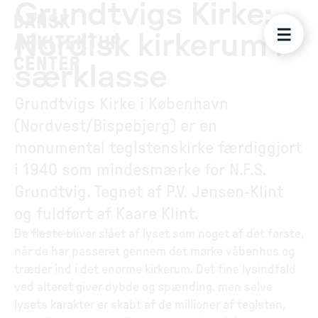
Grundtvigs Kirke:
Nordisk kirkerum i
særklasse
Grundtvigs Kirke i København
(Nordvest/Bispebjerg) er en
monumental teglstenskirke færdiggjort
i 1940 som mindesmærke for N.F.S.
Grundtvig. Tegnet af P.V. Jensen-Klint
og fuldført af Kaare Klint.
De fleste bliver slået af lyset som noget af det første,
Foto
:
Kirill - Unsplash
når de har passeret gennem det mørke våbenhus og
træder ind i det enorme kirkerum. Det fine lysindfald
ved alteret giver dybde og spænding, men selve
lysets karakter er skabt af de millioner af teglsten,