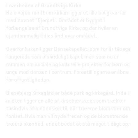
I nærheden af Grundtvigs Kirke
Hele vejen rundt om kirken ligger et lille boligkvarter
med navnet ”Bjerget”. Området er bygget i
forlængelse af Grundtvigs Kirke, og der hviler en
ejendommelig tidløs ånd over området.
Overfor kirken ligger Dansekapellet, som for år tilbage
fungerede som almindeligt kapel, men som nu er
rammen om sociale og kulturelle projekter for børn og
unge med dansen i centrum. Forestillingerne er åbne
for offentligheden.
Bispebjerg Kirkegård er både park og kirkegård. Inde i
midten ligger en allé af kirsebærtræer, som trækker
tusindvis af mennesker til, når træerne blomstrer om
foråret. Hvis man vil nyde freden og de blomstrende
træers skønhed, er det bedst at stå meget tidligt op.