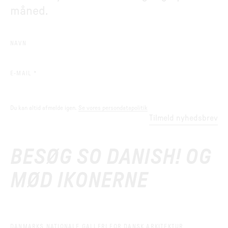
måned.
NAVN
(REQUIRED)
E-MAIL
*
Du kan altid afmelde igen.
Se vores persondatapolitik
Tilmeld nyhedsbrev
BESØG SO DANISH! OG
MØD IKONERNE
DANMARKS NATIONALE GALLERI FOR DANSK ARKITEKTUR