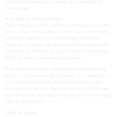
som alle rummets søjler, vægge og hvælvinger er
formet med.
Hver sten er slebet i hånden
Det er hænder, der har slebet og anbragt hver eneste
sten og hvert eneste lag af mørtel, og det er med en
præcision, der kan få enhver nutidig murer til at
måbe. Det fortælles da også, at murernes akkord var
helt nede på 150 sten om dagen imod de sædvanlige
1200 - så præcist skulle arbejdet være.
Hver eneste sten blev håndslebet til perfektion, og
det lyder alt sammen lidt hysterisk, men resultatet er
den overnaturlige blødhed, der kommer én i møde,
hvor end man ser hen. Man mærker det tydeligt med
hænderne, hvis man lader dem glide hen over en søjle
eller et stykke mur.
Først far, så søn