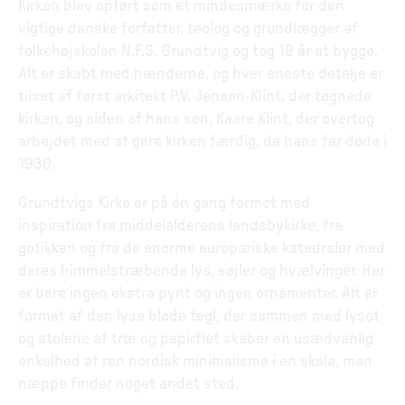
Kirken blev opført som et mindesmærke for den
vigtige danske forfatter, teolog og grundlægger af
folkehøjskolen N.F.S. Grundtvig og tog 19 år at bygge.
Alt er skabt med hænderne, og hver eneste detalje er
tilset af først arkitekt P.V. Jensen-Klint, der tegnede
kirken, og siden af hans søn, Kaare Klint, der overtog
arbejdet med at gøre kirken færdig, da hans far døde i
1930.
Grundtvigs Kirke er på én gang formet med
inspiration fra middelalderens landsbykirke, fra
gotikken og fra de enorme europæiske katedraler med
deres himmelstræbende lys, søjler og hvælvinger. Her
er bare ingen ekstra pynt og ingen ornamenter. Alt er
formet af den lyse bløde tegl, der sammen med lyset
og stolene af træ og papirflet skaber en usædvanlig
enkelhed af ren nordisk minimalisme i en skala, man
næppe finder noget andet sted.