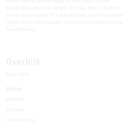
anden side af parken ligger Israels plads. Der er
måske ikke samme ro og idyl at finde, men i stedet er
der en masse plads til fysiskaktivitet og siddepladser
i solen, hvor man desuden kan nyde sine lækkerier fra
Torvehallerne.
Overblik
Opført 1959
Hvem
Arkitekt
Erik Holst
Christian Holst