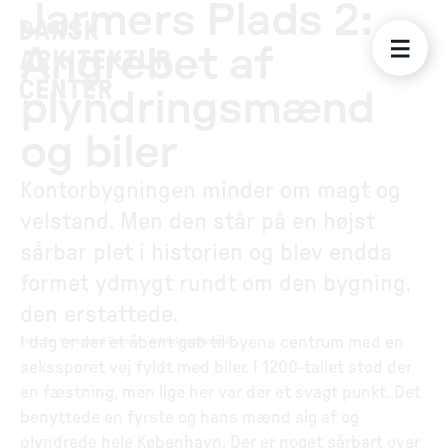
Jarmers Plads 2:
Angrebet af
plyndringsmænd
og biler
Kontorbygningen minder om magt og
velstand. Men den står på en højst
sårbar plet i historien og blev endda
formet ydmygt rundt om den bygning,
den erstattede.
I dag er der et åbent gab til byens centrum med en
Foto
:
Per Munkgaard Thorsen – Arkitekturbilleder.dk
sekssporet vej fyldt med biler. I 1200-tallet stod der
en fæstning, men lige her var der et svagt punkt. Det
benyttede en fyrste og hans mænd sig af og
plyndrede hele København. Der er noget sårbart over