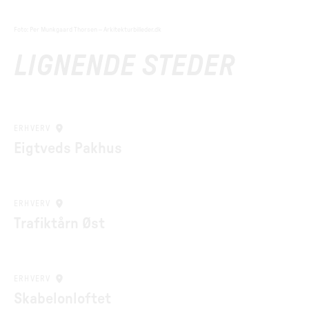
Foto
:
Per Munkgaard Thorsen – Arkitekturbilleder.dk
LIGNENDE STEDER
ERHVERV
Eigtveds Pakhus
ERHVERV
Trafiktårn Øst
ERHVERV
Skabelonloftet