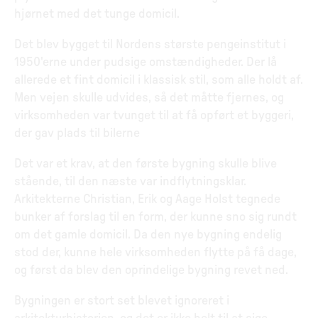
hjørnet med det tunge domicil.
Det blev bygget til Nordens største pengeinstitut i
1950'erne under pudsige omstændigheder. Der lå
allerede et fint domicil i klassisk stil, som alle holdt af.
Men vejen skulle udvides, så det måtte fjernes, og
virksomheden var tvunget til at få opført et byggeri,
der gav plads til bilerne
Det var et krav, at den første bygning skulle blive
stående, til den næste var indflytningsklar.
Arkitekterne Christian, Erik og Aage Holst tegnede
bunker af forslag til en form, der kunne sno sig rundt
om det gamle domicil. Da den nye bygning endelig
stod der, kunne hele virksomheden flytte på få dage,
og først da blev den oprindelige bygning revet ned.
Bygningen er stort set blevet ignoreret i