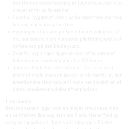
Østifternes Kreditforening af tegnestuen, der blev
drevet af far og to sønner
Huset er bygget af beton og beklædt med marmor,
kobber, messing og teaktræ
Bygningen står oven på Københavns voldgrav, så
det har krævet flere hundrede pilotteringspæle at
opføre den på den bløde grund
Over for bygningen ligger en rest af ruinerne af
Københavns fæstningsmur fra 1520'erne
Jarmers Plads har efterhånden fået et ry i det
internationale skatermiljø, der er så stærkt, at den
amerikanske skoproducent Vans har opkaldt en af
deres sneakers-modeller efter pladsen
I nærheden
Ørstedsparken ligger som en meget smuk oase med
en sø i midten lige bag Jarmers Plads. Her er fred og
ro og en legeplads til børn ved indgangen. På den