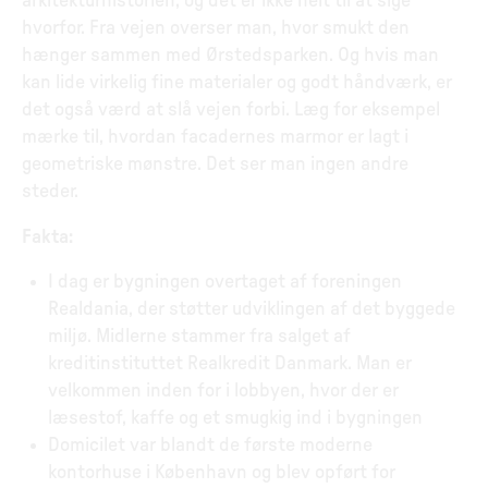
arkitekturhistorien, og det er ikke helt til at sige
hvorfor. Fra vejen overser man, hvor smukt den
hænger sammen med Ørstedsparken. Og hvis man
kan lide virkelig fine materialer og godt håndværk, er
det også værd at slå vejen forbi. Læg for eksempel
mærke til, hvordan facadernes marmor er lagt i
geometriske mønstre. Det ser man ingen andre
steder.
Fakta:
I dag er bygningen overtaget af foreningen
Realdania, der støtter udviklingen af det byggede
miljø. Midlerne stammer fra salget af
kreditinstituttet Realkredit Danmark. Man er
velkommen inden for i lobbyen, hvor der er
læsestof, kaffe og et smugkig ind i bygningen
Domicilet var blandt de første moderne
kontorhuse i København og blev opført for