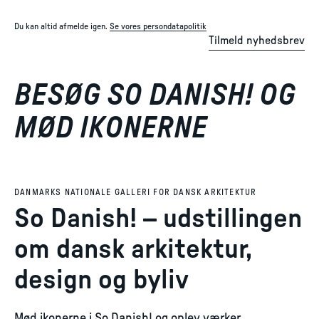
Du kan altid afmelde igen.
Se vores persondatapolitik
Tilmeld nyhedsbrev
BESØG SO DANISH! OG
MØD IKONERNE
DANMARKS NATIONALE GALLERI FOR DANSK ARKITEKTUR
So Danish! – udstillingen
om dansk arkitektur,
design og byliv
Mød ikonerne i So Danish! og oplev værker,