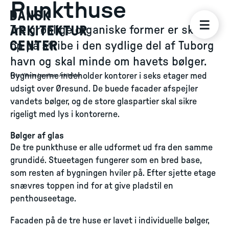
Punkthuse
Tre grønlige organiske former er skudt
op på stribe i den sydlige del af Tuborg
havn og skal minde om havets bølger.
Bygningerne indeholder kontorer i seks etager med
Foto
:
Vilhelm Lauritzen Arkitekter
udsigt over Øresund. De buede facader afspejler
vandets bølger, og de store glaspartier skal sikre
rigeligt med lys i kontorerne.
Bølger af glas
De tre punkthuse er alle udformet ud fra den samme
grundidé. Stueetagen fungerer som en bred base,
som resten af bygningen hviler på. Efter sjette etage
snævres toppen ind for at give pladstil en
penthouseetage.
Facaden på de tre huse er lavet i individuelle bølger,