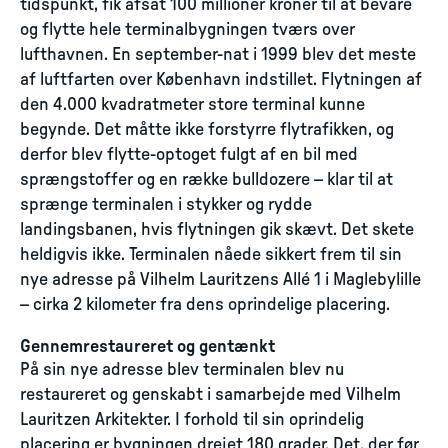
tidspunkt, fik afsat 100 millioner kroner til at bevare
og flytte hele terminalbygningen tværs over
lufthavnen. En september-nat i 1999 blev det meste
af luftfarten over København indstillet. Flytningen af
den 4.000 kvadratmeter store terminal kunne
begynde. Det måtte ikke forstyrre flytrafikken, og
derfor blev flytte-optoget fulgt af en bil med
sprængstoffer og en række bulldozere – klar til at
sprænge terminalen i stykker og rydde
landingsbanen, hvis flytningen gik skævt. Det skete
heldigvis ikke. Terminalen nåede sikkert frem til sin
nye adresse på Vilhelm Lauritzens Allé 1 i Maglebylille
– cirka 2 kilometer fra dens oprindelige placering.
Gennemrestaureret og gentænkt
På sin nye adresse blev terminalen blev nu
restaureret og genskabt i samarbejde med Vilhelm
Lauritzen Arkitekter. I forhold til sin oprindelig
placering er bygningen drejet 180 grader. Det, der før