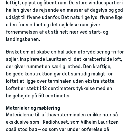
luftigt, oplyst og åbent rum. De store vinduespartier i
hallen giver de rejsende en masser af dagslys og god
udsigt til flyene udenfor. Det naturlige lys, flyene lige
uden for vinduet og det søjleløse rum giver
fornemmelsen af at stå helt nær ved start- og
landingsbanen.
Ønsket om at skabe en hal uden afbrydelser og fri for
søjler, inspirerede Lauritzen til det karakterfulde loft,
der giver rummet en særlig lethed. Den kraftige,
bølgede konstruktion gør det samtidig muligt for
loftet at ligge over terminalen uden ekstra støtte.
Loftet er støbt i 12 centimeters tykkelse med en
bølgehøjde på 50 centimeter.
Materialer og møblering
Materialerne til lufthavnsterminalen er ikke nær så
eksklusive som i Radiohuset, som Vilhelm Lauritzen
også stod bag – og som var under opførelse på