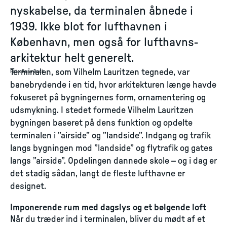
nyskabelse, da terminalen åbnede i
1939. Ikke blot for lufthavnen i
København, men også for lufthavns-
arkitektur helt generelt.
Terminalen, som Vilhelm Lauritzen tegnede, var
Foto
:
Rune Buch
banebrydende i en tid, hvor arkitekturen længe havde
fokuseret på bygningernes form, ornamentering og
udsmykning. I stedet formede Vilhelm Lauritzen
bygningen baseret på dens funktion og opdelte
terminalen i ”airside” og ”landside”. Indgang og trafik
langs bygningen mod ”landside” og flytrafik og gates
langs ”airside”. Opdelingen dannede skole – og i dag er
det stadig sådan, langt de fleste lufthavne er
designet.
Imponerende rum med dagslys og et bølgende loft
Når du træder ind i terminalen, bliver du mødt af et