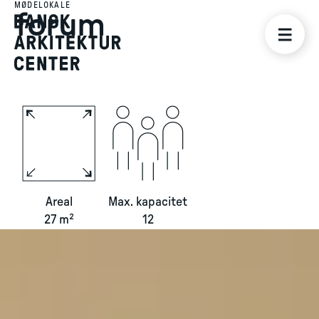
MØDELOKALE
forum
Areal
Max. kapacitet
27 m²
12