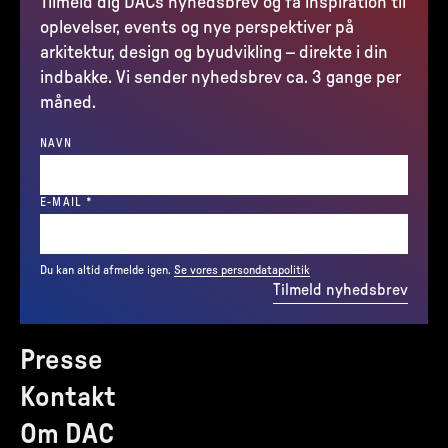
Tilmeld dig DACs nyhedsbrev og få inspiration til
oplevelser, events og nye perspektiver på
arkitektur, design og byudvikling – direkte i din
indbakke. Vi sender nyhedsbrev ca. 3 gange per
måned.
NAVN
(REQUIRED)
E-MAIL
*
Du kan altid afmelde igen.
Se vores persondatapolitik
Tilmeld nyhedsbrev
Presse
Kontakt
Om DAC