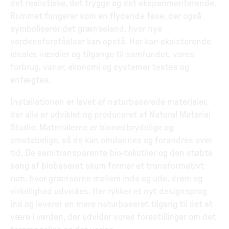
det realistiske, det trygge og det eksperimenterende.
Rummet fungerer som en flydende fase, der også
symboliserer det grænseland, hvor nye
verdensforståelser kan opstå. Her kan eksisterende
idealer, værdier og tilgange til samfundet, vores
forbrug, vaner, økonomi og systemer testes og
anfægtes.
Installationen er lavet af naturbaserede materialer,
der alle er udviklet og produceret af Natural Material
Studio. Materialerne er bionedbrydelige og
omstøbelige, så de kan omdannes og forandres over
tid. De semitransparente bio-tekstiler og den støbte
seng af biobaseret skum former et transformativt
rum, hvor grænserne mellem inde og ude, drøm og
virkelighed udviskes. Her rykker et nyt designsprog
ind og leverer en mere naturbaseret tilgang til det at
være i verden, der udvider vores forestillinger om det