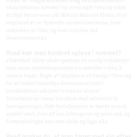
Hvad er inspirationen bag installationen?
»Inspirationen kommer fra vores eget virke og måde
at tilgå fænomener på i Natural Material Studio. Vi er
inspireret af en flydende verdensforståelse, hvor
materialer er i flux, og hvor vi dyrker det
ikkepermanente.«
Hvad kan man konkret opleve i rummet?
»’Værelset’ bliver skabt gennem en rumlig installation
med vores semitransparente bio-tekstiler i cirka 3
meters højde. Nogle af tekstilerne vil hænge i flere lag
for at skabe forskellige dimensioner. Inde i
installationen arbejder vi med en simpel
formstøbning i vores bio-skum med reference til
teenagesengen. Hele installationen er tænkt som et
samlet værk, hvor alt kan interageres og røres ved, og
formstøbningen kan man sidde og ligge på.«
Hvad ønsker du, at man tager med sig efter