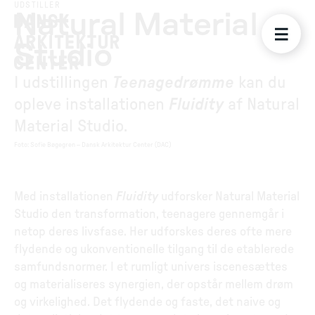
UDSTILLER
Natural Material
Studio
I udstillingen
Teenagedrømme
kan du
opleve installationen
Fluidity
af Natural
Material Studio.
Foto
:
Sofie Bøgegren – Dansk Arkitektur Center (DAC)
Med installationen
Fluidity
udforsker Natural Material
Studio den transformation, teenagere gennemgår i
netop deres livsfase. Her udforskes deres ofte mere
flydende og ukonventionelle tilgang til de etablerede
samfundsnormer. I et rumligt univers iscenesættes
og materialiseres synergien, der opstår mellem drøm
og virkelighed. Det flydende og faste, det naive og