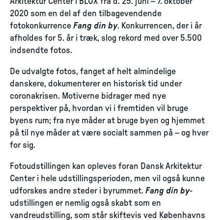
Arkitektur Center i BLOX fra d. 25. juni – 7. oktober
2020 som en del af den tilbagevendende
fotokonkurrence
Fang din by
. Konkurrencen, der i år
afholdes for 5. år i træk, slog rekord med over 5.500
indsendte fotos.
De udvalgte fotos, fanget af helt almindelige
danskere, dokumenterer en historisk tid under
coronakrisen. Motiverne bidrager med nye
perspektiver på, hvordan vi i fremtiden vil bruge
byens rum; fra nye måder at bruge byen og hjemmet
på til nye måder at være socialt sammen på – og hver
for sig.
Fotoudstillingen kan opleves foran Dansk Arkitektur
Center i hele udstillingsperioden, men vil også kunne
udforskes andre steder i byrummet.
Fang din by
-
udstillingen er nemlig også skabt som en
vandreudstilling, som står skiftevis ved Københavns