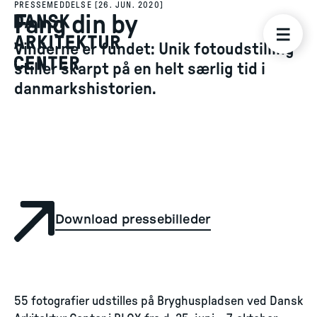
PRESSEMEDDELSE
[
26. JUN. 2020
]
Fang din by
Vinderne er fundet: Unik fotoudstilling
stiller skarpt på en helt særlig tid i
danmarkshistorien.
Download pressebilleder
55 fotografier udstilles på Bryghuspladsen ved Dansk