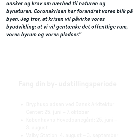
ønsker og krav om nærhed til naturen og
bynaturen. Coronakrisen har forandret vores blik på
byen. Jeg tror, at krisen vil påvirke vores
byudvikling; at vi vil gentænke det offentlige rum,
vores byrum og vores pladser.”
Fang din by- udstillingsperiode
Bryghuspladsen ved Dansk Arkitektur
Center: 25. juni – 7. oktober
Københavns Hovedbanegård: 25. juni –
3. august
Valby Station: 4. august – 3. september