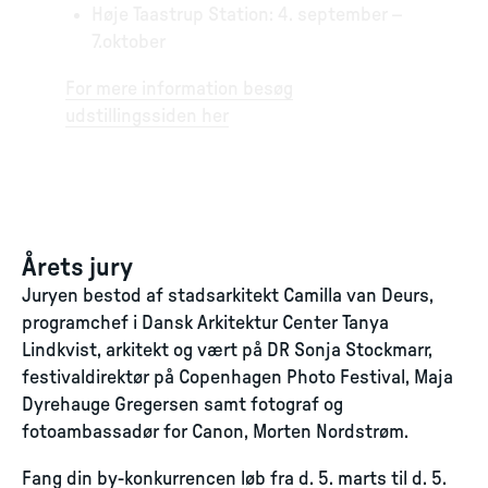
Høje Taastrup Station: 4. september –
7.oktober
For mere information besøg
udstillingssiden her
Årets jury
Juryen bestod af stadsarkitekt Camilla van Deurs,
programchef i Dansk Arkitektur Center Tanya
Lindkvist, arkitekt og vært på DR Sonja Stockmarr,
festivaldirektør på Copenhagen Photo Festival, Maja
Dyrehauge Gregersen samt fotograf og
fotoambassadør for Canon, Morten Nordstrøm.
Fang din by-konkurrencen løb fra d. 5. marts til d. 5.