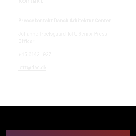
Kontakt
Pressekontakt Dansk Arkitektur Center
Johanne Troelsgaard Toft, Senior Press
Officer
+45 6142 1927
jott@dac.dk