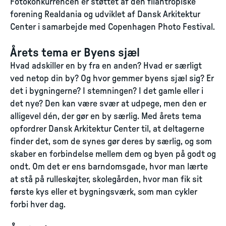
Fotokonkurrencen er støttet af den filantropiske
forening Realdania og udviklet af Dansk Arkitektur
Center i samarbejde med Copenhagen Photo Festival.
Årets tema er Byens sjæl
Hvad adskiller en by fra en anden? Hvad er særligt
ved netop din by? Og hvor gemmer byens sjæl sig? Er
det i bygningerne? I stemningen? I det gamle eller i
det nye? Den kan være svær at udpege, men den er
alligevel dén, der gør en by særlig. Med årets tema
opfordrer Dansk Arkitektur Center til, at deltagerne
finder det, som de synes gør deres by særlig, og som
skaber en forbindelse mellem dem og byen på godt og
ondt. Om det er ens barndomsgade, hvor man lærte
at stå på rulleskøjter, skolegården, hvor man fik sit
første kys eller et bygningsværk, som man cykler
forbi hver dag.