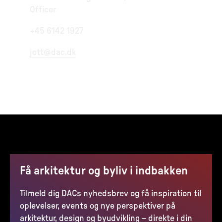
Officer
+45 6142 1927
jott@dac.dk
Få arkitektur og byliv i indbakken
Tilmeld dig DACs nyhedsbrev og få inspiration til
oplevelser, events og nye perspektiver på
arkitektur, design og byudvikling – direkte i din