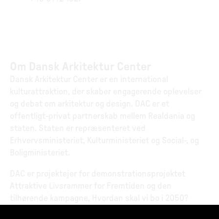
Om Dansk Arkitektur Center
Dansk Arkitektur Center er en international
kulturattraktion, der skaber engagerende oplevelser
og debat om arkitektur og design. DAC er et
offentligt-privat partnerskab mellem Realdania og
staten. Staten er repræsenteret ved
Erhvervsministeriet, Kulturministeriet og Social-, og
Boligministeriet.
DAC er projektejer for demonstrationsprojektet
Attraktive Livsrammer for Fremtiden og den
tilhørende kampagne, Hvordan skal vi bo i 2050?