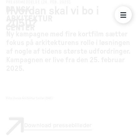
PRESSEMEDDELSE
[
26. FEB. 2025
]
Hvordan skal vi bo i
2050?
Ny kampagne med fire kortfilm sætter
fokus på arkitekturens rolle i løsningen
af nogle af tidens største udfordringer.
Kampagnen er live fra den 25. februar
2025.
Foto
:
Dansk Arkitektur Center (DAC)
Download pressebilleder