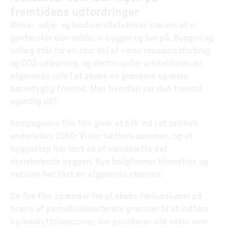
fremtidens udfordringer
Klima-, miljø- og biodiversitetskriser kræver, at vi
gentænker den måde, vi bygger og bor på. Byggeri og
anlæg står for en stor del af vores ressourceforbrug
og CO2-udledning, og derfor spiller arkitekturen en
afgørende rolle i at skabe en grønnere og mere
bæredygtig fremtid. Men hvordan ser den fremtid
egentlig ud?
Kampagnens fire film giver et blik ind i et radikalt
anderledes 2050: Vi bor tættere sammen, og et
byggestop har lært os at værdsætte det
eksisterende byggeri. Nye boligformer blomstrer, og
naturen har fået en afgørende stemme.
De fire film spænder fra at skabe fællesskaber på
tværs af parcelhuskvarterets grænser til at indføre
by-beskyttelseszoner, der prioriterer vild natur over