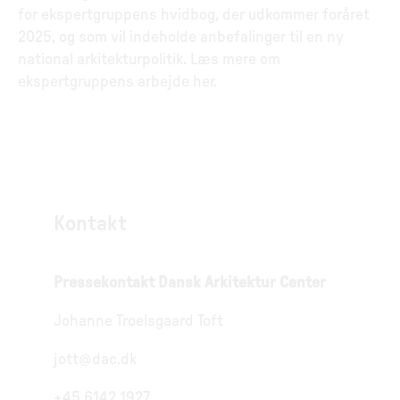
for ekspertgruppens hvidbog, der udkommer foråret
2025, og som vil indeholde anbefalinger til en ny
national arkitekturpolitik. Læs mere om
ekspertgruppens arbejde her.
Kontakt
Pressekontakt Dansk Arkitektur Center
Johanne Troelsgaard Toft
jott@dac.dk
+45 6142 1927