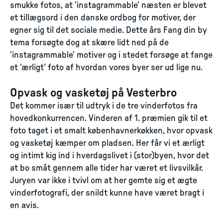
smukke fotos, at ’instagrammable’ næsten er blevet
et tillægsord i den danske ordbog for motiver, der
egner sig til det sociale medie. Dette års Fang din by
tema forsøgte dog at skære lidt ned på de
’instagrammable’ motiver og i stedet forsøge at fange
et ’ærligt’ foto af hvordan vores byer ser ud lige nu.
Opvask og vasketøj på Vesterbro
Det kommer især til udtryk i de tre vinderfotos fra
hovedkonkurrencen. Vinderen af 1. præmien gik til et
foto taget i et smalt københavnerkøkken, hvor opvask
og vasketøj kæmper om pladsen. Her får vi et ærligt
og intimt kig ind i hverdagslivet i (stor)byen, hvor det
at bo småt gennem alle tider har været et livsvilkår.
Juryen var ikke i tvivl om at her gemte sig et ægte
vinderfotografi, der snildt kunne have været bragt i
en avis.