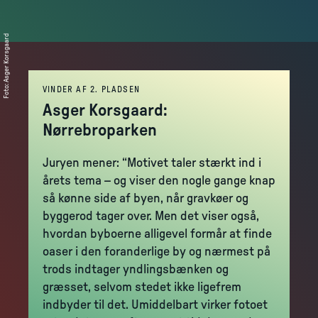
Asger Korsgaard
:
Foto
VINDER AF 2. PLADSEN
Asger Korsgaard:
Nørrebroparken
Juryen mener: “Motivet taler stærkt ind i
årets tema – og viser den nogle gange knap
så kønne side af byen, når gravkøer og
byggerod tager over. Men det viser også,
hvordan byboerne alligevel formår at finde
oaser i den foranderlige by og nærmest på
trods indtager yndlingsbænken og
græsset, selvom stedet ikke ligefrem
indbyder til det. Umiddelbart virker fotoet