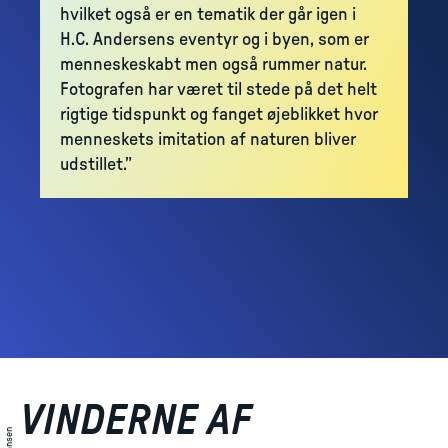
hvilket også er en tematik der går igen i
H.C. Andersens eventyr og i byen, som er
menneskeskabt men også rummer natur.
Fotografen har været til stede på det helt
rigtige tidspunkt og fanget øjeblikket hvor
menneskets imitation af naturen bliver
udstillet.”
VINDERNE AF