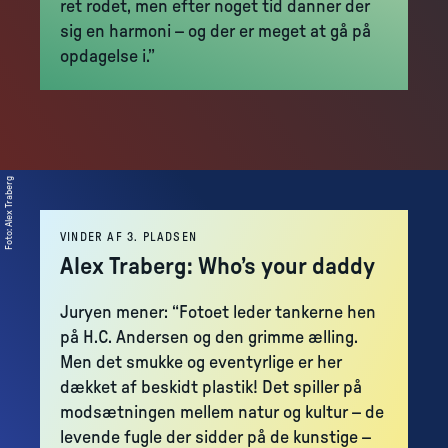
ret rodet, men efter noget tid danner der
sig en harmoni – og der er meget at gå på
opdagelse i.”
Alex Traberg
:
Foto
VINDER AF 3. PLADSEN
Alex Traberg: Who’s your daddy
Juryen mener: “Fotoet leder tankerne hen
på H.C. Andersen og den grimme ælling.
Men det smukke og eventyrlige er her
dækket af beskidt plastik! Det spiller på
modsætningen mellem natur og kultur – de
levende fugle der sidder på de kunstige –