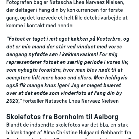
Fotografen bag er Natascha Lhea Narvaez Nielsen,
der deltager i Fang din by konkurrencen for første
gang, og det krævede et helt lille detektivarbejde at
komme i kontakt med hende:
”Fotoet er taget i mit eget køkken på Vesterbro, og
det er min mand der står ved vinduet med vores
dengang nyfødte søn i køkkenvasken! For mig
repræsenterer fotoet en særlig periode i vores liv,
som nybagte forældre, hvor man blev nødt til at
acceptere lidt mere kaos end ellers. Men heldigvis
også fik mange knus igen! Jeg er meget beæret
over at det endte som vinderfoto af Fang din by
2023,”
fortæller Natascha Lhea Narvaez Nielsen
Skolefotos fra Bornholm til Aalborg
Blandt de indsendte skolefotos var det bl.a. en stak
bildæk taget af Alma Christine Hulgaard Gebhardt fra