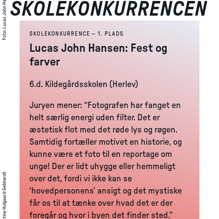
Lucas John Hansen
SKOLEKONKURRENCEN
:
Foto
SKOLEKONKURRENCE – 1. PLADS
Lucas John Hansen: Fest og
farver
6.d. Kildegårdsskolen (Herlev)
Juryen mener: “Fotografen har fanget en
helt særlig energi uden filter. Det er
æstetisk flot med det røde lys og røgen.
Samtidig fortæller motivet en historie, og
kunne være et foto til en reportage om
unge! Der er lidt uhygge eller hemmeligt
Alma Christine Hulgaard Gebhardt
over det, fordi vi ikke kan se
‘hovedpersonens’ ansigt og det mystiske
får os til at tænke over hvad det er der
foregår og hvor i byen det finder sted.”