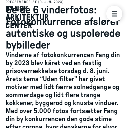
PRESSEMEDDELSE
[
9. JUN. 2023
]
Se de 6 vinderfotos:
Fotokonkurrence afslører
autentiske og uspolerede
bybilleder
Vinderne af fotokonkurrencen Fang din
by 2023 blev kåret ved en festlig
prisoverrækkelse torsdag d. 8. juni.
Årets tema “Uden filter” har givet
motiver med lidt færre solnedgange og
sommerdage og lidt flere trange
køkkener, byggerod og knuste vinduer.
Med over 5.000 fotos fortsætter Fang
din by konkurrencen den gode stime
efter corona, hvor danskerne for alvor