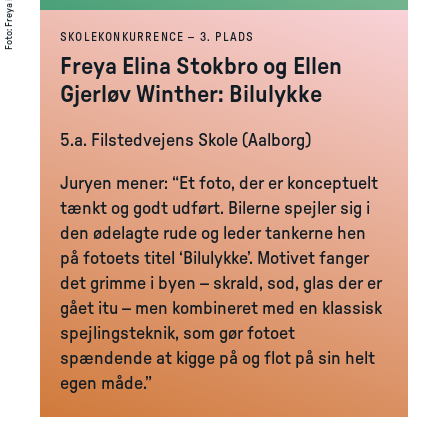
:
Foto
SKOLEKONKURRENCE – 3. PLADS
Freya Elina Stokbro og Ellen
Gjerløv Winther: Bilulykke
5.a. Filstedvejens Skole (Aalborg)
Juryen mener: “Et foto, der er konceptuelt
tænkt og godt udført. Bilerne spejler sig i
den ødelagte rude og leder tankerne hen
på fotoets titel ‘Bilulykke’. Motivet fanger
det grimme i byen – skrald, sod, glas der er
gået itu – men kombineret med en klassisk
spejlingsteknik, som gør fotoet
spændende at kigge på og flot på sin helt
egen måde.”