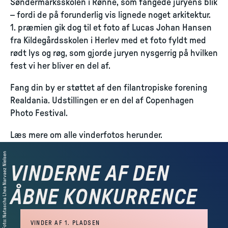
Søndermarksskolen i Rønne, som fangede juryens blik
– fordi de på forunderlig vis lignede noget arkitektur.
1. præmien gik dog til et foto af Lucas Johan Hansen
fra Kildegårdsskolen i Herlev med et foto fyldt med
rødt lys og røg, som gjorde juryen nysgerrig på hvilken
fest vi her bliver en del af.
Fang din by er støttet af den filantropiske forening
Realdania. Udstillingen er en del af Copenhagen
Photo Festival.
Læs mere om alle vinderfotos herunder.
Natascha Lhea Narvaez Nielsen
VINDERNE AF DEN
VINDERNE AF DEN
ÅBNE KONKURRENCE
ÅBNE KONKURRENCE
:
Foto
VINDER AF 1. PLADSEN