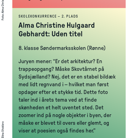
:
Foto
SKOLEKONKURRENCE – 2. PLADS
Alma Christine Hulgaard
Gebhardt: Uden titel
8. klasse Søndermarksskolen (Rønne)
Juryen mener: “Er det arkitektur? En
trappeopgang? Måske Skovtårnet på
Sydsjælland? Nej, det er en stabel bildæk
med lidt regnvand i – hvilket man først
opdager efter et stykke tid. Dette foto
taler ind i årets tema ved at finde
skønheden et helt uventet sted. Det
zoomer ind på nogle objekter i byen, der
måske er blevet til overs eller glemt, og
Freya Elina Stokbro
viser at poesien også findes her.”