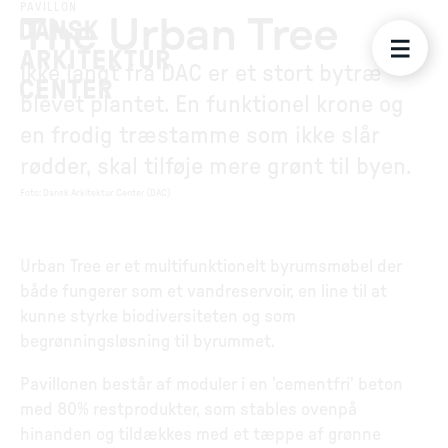
PAVILLON
The Urban Tree
Ikke langt fra DAC er et stort bytræ
blevet plantet. En funktionel krone og
en frodig træstamme som ikke slår
rødder, skal tilføje mere grønt til byen.
Foto
:
Dansk Arkitektur Center (DAC)
Urban Tree er et multifunktionelt byrumsmøbel der
både fungerer som et vandreservoir, en line til at
kunne styrke biodiversiteten og som
begrønningsløsning til byrummet.
Pavillonen består af moduler i en ’cementfri’ beton
med 80% restprodukter, som stables ovenpå
hinanden og tildækkes med et tæppe af grønne