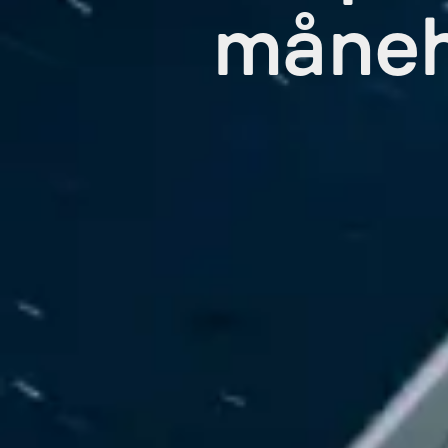
måneh