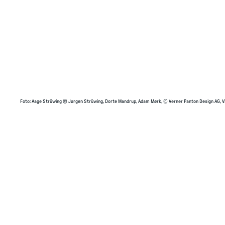
Foto
:
Aage Strüwing © Jørgen Strüwing, Dorte Mandrup, Adam Mørk, © Verner Panton Design AG, V