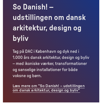
So Danish! –
udstillingen om dansk
arkitektur, design og
byliv
Tag på DAC i København og dyk ned i
1.000 års dansk arkitektur, design og byliv
– med ikoniske værker, transformationer
og sanselige installationer for både
voksne og børn.
Læs mere om "So Danish! – udstillingen
om dansk arkitektur, design og byliv"