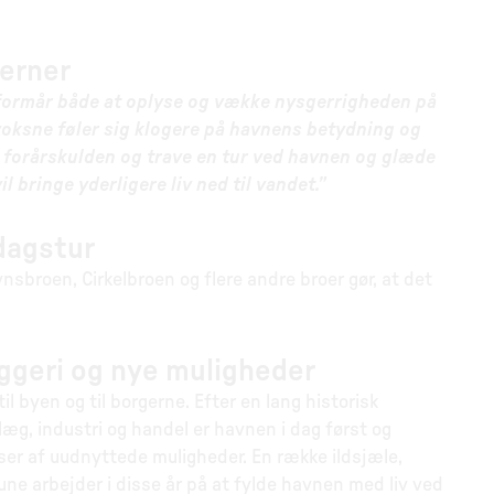
jerner
en formår både at oplyse og vække nysgerrigheden på
 voksne føler sig klogere på havnens betydning og
se forårskulden og trave en tur ved havnen og glæde
il bringe yderligere liv ned til vandet.”
dagstur
broen, Cirkelbroen og flere andre broer gør, at det
byggeri og nye muligheder
 byen og til borgerne. Efter en lang historisk
læg, industri og handel er havnen i dag først og
er af uudnyttede muligheder. En række ildsjæle,
e arbejder i disse år på at fylde havnen med liv ved