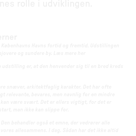
nes rolle i udviklingen.
erner
m Københavns Havns fortid og fremtid. Udstillingen
, sjovere og sundere by. Læs mere her
udstilling er, at den henvender sig til en bred kreds
re snæver, arkitektfaglig karakter. Det har ofte
ligt relevante, bevares, men navnlig for en mindre
kan være svært. Det er ellers vigtigt, for det er
tart, man ikke kan slippe for.
. Den behandler også et emne, der vedrører alle
ores allesammens. I dag. Sådan har det ikke altid