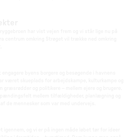
ekter
ggebroen har vist vejen frem og vi står lige nu på
 fra centrum omkring Strøget vil trække ned omkring
.
t engagere byens borgere og besøgende i havnens
har været skueplads for arbejdskampe, kulturkampe og
m græsrødder og politikere – mellem ejere og brugere.
 spændingsfelt mellem tilfældigheder, planlægning og
ke af de mennesker som var med undervejs.
 igennem, og vi er på ingen måde løbet tør for ideer