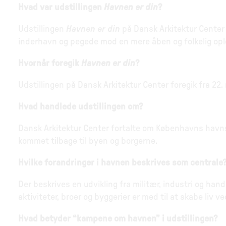
Hvad var udstillingen
Havnen er din
?
Udstillingen
Havnen er din
på Dansk Arkitektur Center
inderhavn og pegede mod en mere åben og folkelig op
Hvornår foregik
Havnen er din
?
Udstillingen på Dansk Arkitektur Center foregik fra 22. m
Hvad handlede udstillingen om?
Dansk Arkitektur Center fortalte om Københavns havns
kommet tilbage til byen og borgerne.
Hvilke forandringer i havnen beskrives som centrale
Der beskrives en udvikling fra militær, industri og han
aktiviteter, broer og byggerier er med til at skabe liv v
Hvad betyder “kampene om havnen” i udstillingen?