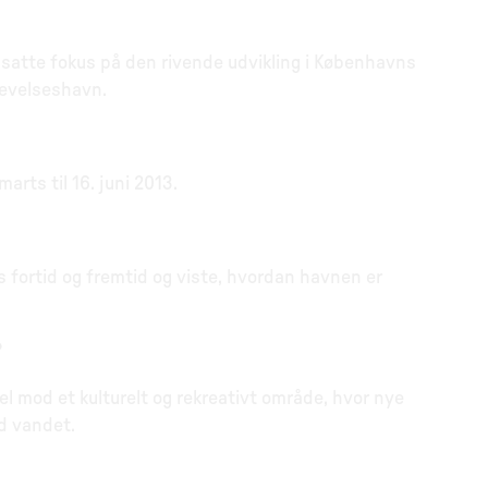
 satte fokus på den rivende udvikling i Københavns
levelseshavn.
arts til 16. juni 2013.
 fortid og fremtid og viste, hvordan havnen er
?
del mod et kulturelt og rekreativt område, hvor nye
ed vandet.