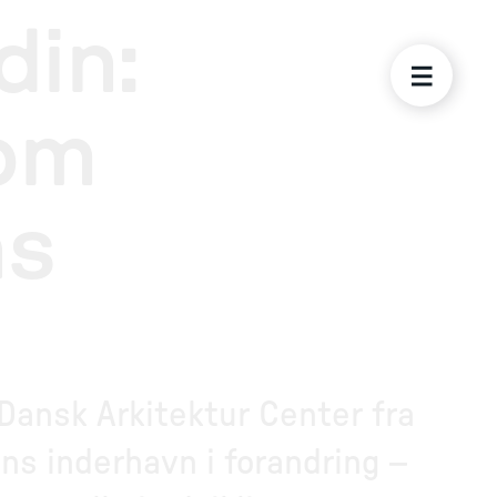
din:
 om
ns
Dansk Arkitektur Center fra
s inderhavn i forandring –