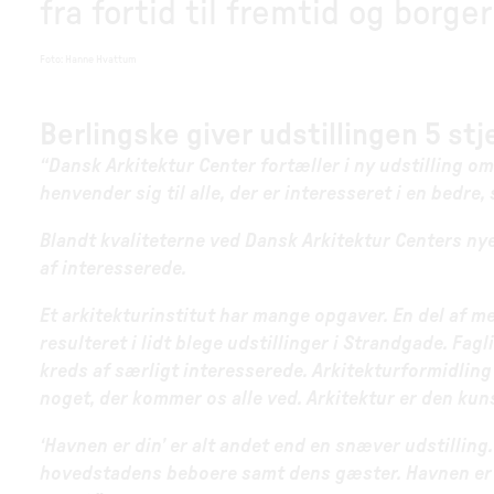
fra fortid til fremtid og borger
Foto
:
Hanne Hvattum
Berlingske giver udstillingen 5 stj
“Dansk Arkitektur Center fortæller i ny udstilling o
henvender sig til alle, der er interesseret i en bedre
Blandt kvaliteterne ved Dansk Arkitektur Centers nye 
af interesserede.
Et arkitekturinstitut har mange opgaver. En del af me
resulteret i lidt blege udstillinger i Strandgade. Fag
kreds af særligt interesserede. Arkitekturformidling 
noget, der kommer os alle ved. Arkitektur er den kuns
‘Havnen er din’ er alt andet end en snæver udstilling
hovedstadens beboere samt dens gæster. Havnen er v