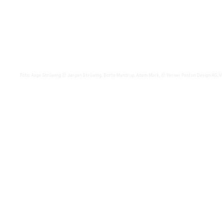
Foto
:
Aage Strüwing © Jørgen Strüwing, Dorte Mandrup, Adam Mørk, © Verner Panton Design AG, V