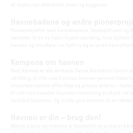
at skabe nye aktiviteter, broer og byggerier.
Havnebadene og andre pionerproj
Pionerprojekter som havnebadene, Skuespilhuset og Bry
tærsklen til en ny fase i byens udvikling, hvor bylivet
havnen og resultere i en helt ny og levende havnefront
Kampene om havnen
Med
Havnen er din
ønskede Dansk Arkitektur Center a
udvikling. Vi ville vise hvordan havnen gennem tiden 
tvekampe mellem offentlige og private aktører – melle
Vi ville vise hvordan havnens forandring er skabt i et
benhård business. Og vi ville give stemme til en ræk
Havnen er din – brug den!
Mange planer og drømme er kuldsejlet og andre er båret