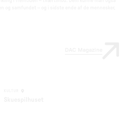
vikling i fremtiden – tværtimod. Dem kunne man også
yen og samfundet – og i sidste ende af de mennesker,
DAC Magazine
KULTUR
Skuespilhuset