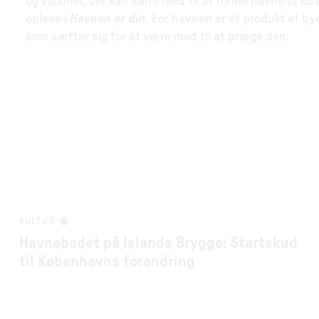
og visioner, der kan være med til at forme havnens ud
opleve i
Havnen er din
. For havnen er et produkt af b
som sætter sig for at være med til at præge den.
KULTUR
Havnebadet på Islands Brygge: Startskud
til Københavns forandring