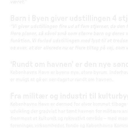
været.”
Børn i Byen giver udstillingen 4 st
“Vi giver udstillingen fire ud af fem stjerner, da d
flere planer, så såvel små som større børn og deres
funktion. Vi forlod udstillingen med lyst til at trod
os over, at der allerede nu er flere tiltag på vej, som v
‘Rundt om havnen’ er den nye søn
Københavns Havn er byens nye, store byrum. Inderhavns
er muligt at gå en søndagstur rundt om havnen.
Fra militær og industri til kultur
Københavns Havn er dermed for alvor kommet tilbage til
udvikling der gradvist har tømt havnen for militære an
fremmest et kulturelt og rekreativt område – med mass
foreninger, virksomheder, fonde og Københavns Kommun