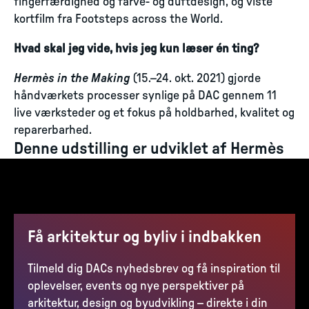
fingerfærdighed og farve- og duftdesign, og viste
kortfilm fra Footsteps across the World.
Hvad skal jeg vide, hvis jeg kun læser én ting?
Hermès in the Making
(15.–24. okt. 2021) gjorde
håndværkets processer synlige på DAC gennem 11
live værksteder og et fokus på holdbarhed, kvalitet og
reparerbarhed.
Denne udstilling er udviklet af Hermès
Få arkitektur og byliv i indbakken
Tilmeld dig DACs nyhedsbrev og få inspiration til
oplevelser, events og nye perspektiver på
arkitektur, design og byudvikling – direkte i din