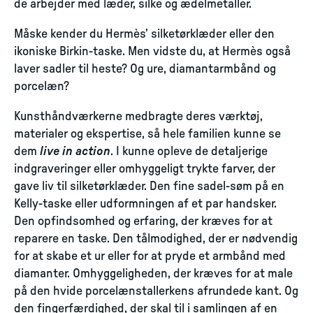
de arbejder med læder, silke og ædelmetaller.
Måske kender du Hermès’ silketørklæder eller den
ikoniske Birkin-taske. Men vidste du, at Hermès også
laver sadler til heste? Og ure, diamantarmbånd og
porcelæn?
Kunsthåndværkerne medbragte deres værktøj,
materialer og ekspertise, så hele familien kunne se
dem
live in action
. I kunne opleve de detaljerige
indgraveringer eller omhyggeligt trykte farver, der
gave liv til silketørklæder. Den fine sadel-søm på en
Kelly-taske eller udformningen af et par handsker.
Den opfindsomhed og erfaring, der kræves for at
reparere en taske. Den tålmodighed, der er nødvendig
for at skabe et ur eller for at pryde et armbånd med
diamanter. Omhyggeligheden, der kræves for at male
på den hvide porcelænstallerkens afrundede kant. Og
den fingerfærdighed, der skal til i samlingen af en