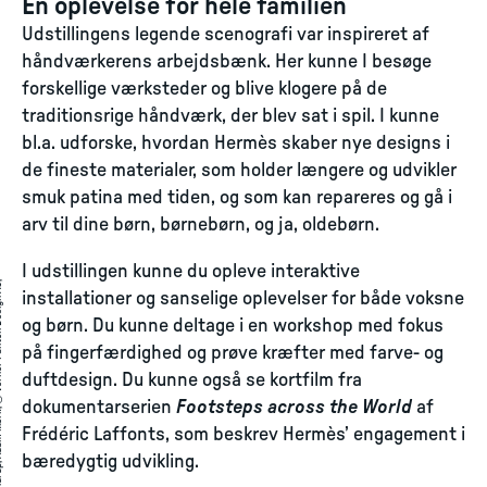
En oplevelse for hele familien
Udstillingens legende scenografi var inspireret af
håndværkerens arbejdsbænk. Her kunne I besøge
forskellige værksteder og blive klogere på de
traditionsrige håndværk, der blev sat i spil. I kunne
bl.a. udforske, hvordan Hermès skaber nye designs i
de fineste materialer, som holder længere og udvikler
smuk patina med tiden, og som kan repareres og gå i
arv til dine børn, børnebørn, og ja, oldebørn.
I udstillingen kunne du opleve interaktive
A
a
g
e
S
t
r
̈
i
n
g
©
J
ø
r
g
e
n
S
t
r
̈
i
n
,
D
o
r
t
e
M
a
n
d
r
u
,
A
d
a
m
M
ø
r
,
©
V
e
r
n
e
r
P
a
n
t
o
n
D
e
i
g
n
A
,
i
t
r
installationer og sanselige oplevelser for både voksne
og børn. Du kunne deltage i en workshop med fokus
på fingerfærdighed og prøve kræfter med farve- og
duftdesign. Du kunne også se kortfilm fra
dokumentarserien
Footsteps across the World
af
Frédéric Laffonts, som beskrev Hermès’ engagement i
bæredygtig udvikling.