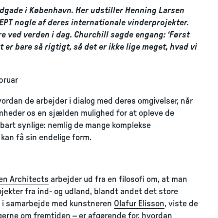
andgade i København. Her udstiller Henning Larsen
PT nogle af deres internationale vinderprojekter.
re ved verden i dag. Churchill sagde engang: ‘Først
 er bare så rigtigt, så det er ikke lige meget, hvad vi
ebruar
ordan de arbejder i dialog med deres omgivelser, når
somheder os en sjælden mulighed for at opleve de
elbart synlige: nemlig de mange komplekse
kan få sin endelige form.
en Architects
arbejder ud fra en filosofi om, at man
jekter fra ind- og udland, blandt andet det store
t i samarbejde med kunstneren
Olafur Elisson
, viste de
ngerne om fremtiden – er afgørende for, hvordan