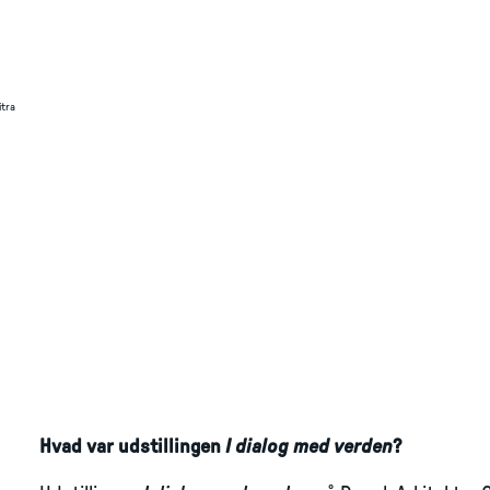
itra
Hvad var udstillingen
I dialog med verden
?