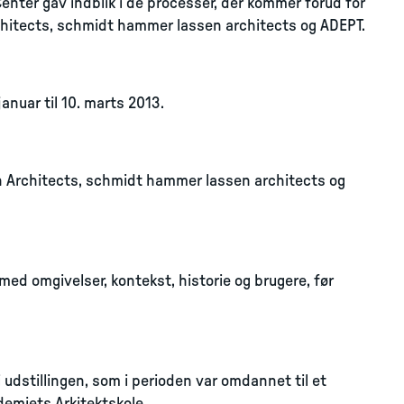
enter gav indblik i de processer, der kommer forud for
chitects, schmidt hammer lassen architects og ADEPT.
januar til 10. marts 2013.
 Architects, schmidt hammer lassen architects og
 med omgivelser, kontekst, historie og brugere, før
 udstillingen, som i perioden var omdannet til et