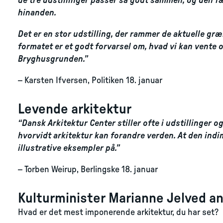
de tre udstillinger passer så godt sammen, og den fæ
hinanden.
Det er en stor udstilling, der rammer de aktuelle gr
formatet er et godt forvarsel om, hvad vi kan vente os
Bryghusgrunden.”
– Karsten Ifversen, Politiken 18. januar
Levende arkitektur
“Dansk Arkitektur Center stiller ofte i udstillinger
hvorvidt arkitektur kan forandre verden. At den indi
illustrative eksempler på.”
– Torben Weirup, Berlingske 18. januar
Kulturminister Marianne Jelved an
Hvad er det mest imponerende arkitektur, du har set?