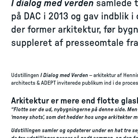
I dialog med verden
samlede t
på DAC i 2013 og gav indblik
der former arkitektur, før byg
suppleret af presseomtale fra 
Udstillingen
I Dialog med Verden
– arkitektur af Henn
architects & ADEPT inviterede publikum ind i de proce
Arkitektur er mere end flotte gla
“Flotte ser de ud, nybygningerne på denne side. Men
‘money shots’, som det hedder hos unge arkitekter m
Udstillingen samler og opdaterer under en hat tre s