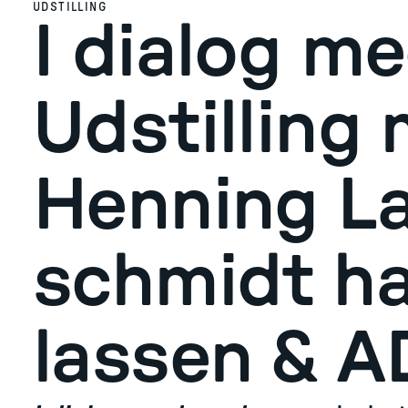
UDSTILLING
I dialog m
Udstilling
Henning La
schmidt h
lassen & 