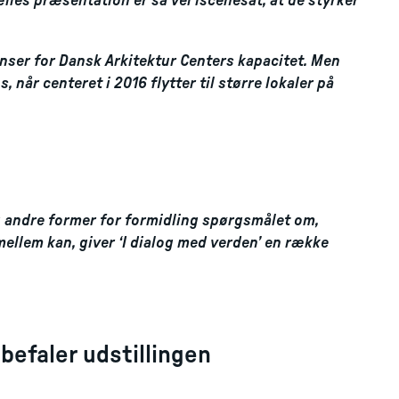
lles præsentation er så vel iscenesat, at de styrker
ænser for Dansk Arkitektur Centers kapacitet. Men
, når centeret i 2016 flytter til større lokaler på
 og andre former for formidling spørgsmålet om,
mellem kan, giver ‘I dialog med verden’ en række
befaler udstillingen