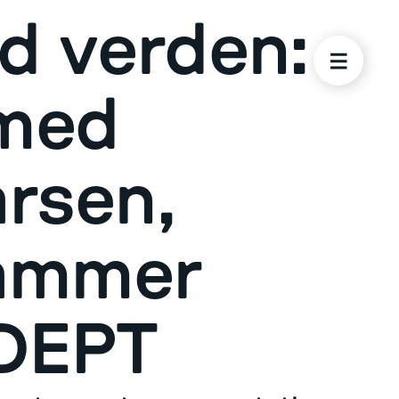
ed verden:
 med
rsen,
ammer
ADEPT