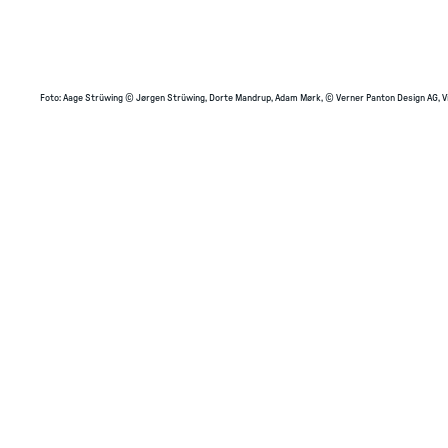
Foto
:
Aage Strüwing © Jørgen Strüwing, Dorte Mandrup, Adam Mørk, © Verner Panton Design AG, V