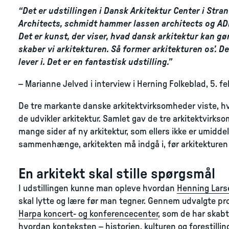
“Det er udstillingen i Dansk Arkitektur Center i Str
Architects, schmidt hammer lassen architects og ADE
Det er kunst, der viser, hvad dansk arkitektur kan gø
skaber vi arkitekturen. Så former arkitekturen os’. Det
lever i. Det er en fantastisk udstilling.”
– Marianne Jelved i interview i Herning Folkeblad, 5. f
De tre markante danske arkitektvirksomheder viste, hv
de udvikler arkitektur. Samlet gav de tre arkitektvirk
mange sider af ny arkitektur, som ellers ikke er umidd
sammenhænge, arkitekten må indgå i, før arkitekturen 
En arkitekt skal stille spørgsmål
I udstillingen kunne man opleve hvordan
Henning Lars
skal lytte og lære før man tegner. Gennem udvalgte pro
Harpa koncert- og konferencecenter
, som de har skab
hvordan konteksten – historien, kulturen og forestilli