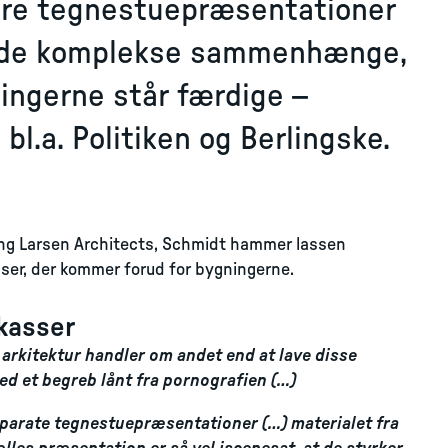
re tegnestuepræsentationer
 i de komplekse sammenhænge,
ningerne står færdige –
bl.a. Politiken og Berlingske.
ing Larsen Architects, Schmidt hammer lassen
sser, der kommer forud for bygningerne.
skasser
 arkitektur handler om andet end at lave disse
ed et begreb lånt fra pornografien (…)
eparate tegnestuepræsentationer (…) materialet fra