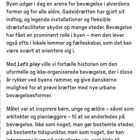
Byen udgør i dag en arena for bevægelse i alverdens
former og for alle aldre. Gadeidrætten har gjort sit
indtog, og legende installationer og fleksible
idrætsfaciliteter skyder op mange steder. Bevægelse
har fået en prominent rolle i byen – men den lever
også ofte i lokale lommer og fælleskaber, som det kan
være svært at orientere sig i.
Med
Let’s play
ville vi fortælle historien om den
uformelle og ikke-organiserede bevægelse, der i disse
A
a
g
e
S
t
r
̈
i
n
g
©
J
ø
r
g
e
n
S
t
r
̈
i
n
,
D
o
r
t
e
M
a
n
d
r
u
,
A
d
a
m
M
ø
r
,
©
V
e
r
n
e
r
P
a
n
t
o
n
D
e
i
g
n
A
,
i
t
r
år rykker ved byens rammer, og give danskerne
mulighed for at prøve kræfter med nye urbane
bevægelsesformer.
Målet var at inspirere børn, unge og ældre – såvel som
arkitekter og planlæggere – til at se anderledes på
bevægelse. Ikke som noget, man gør bestemte steder,
på bestemte tidspunkter, men som noget, der kan