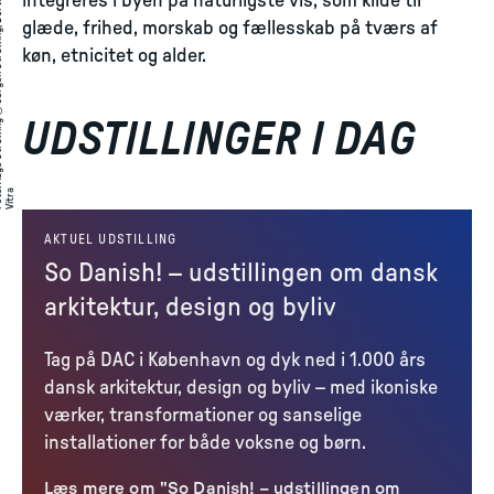
integreres i byen på naturligste vis, som kilde til
glæde, frihed, morskab og fællesskab på tværs af
køn, etnicitet og alder.
UDSTILLINGER I DAG
:
a
to
AKTUEL UDSTILLING
So Danish! – udstillingen om dansk
arkitektur, design og byliv
Tag på DAC i København og dyk ned i 1.000 års
dansk arkitektur, design og byliv – med ikoniske
værker, transformationer og sanselige
installationer for både voksne og børn.
Læs mere om "So Danish! – udstillingen om