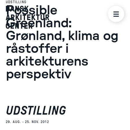
UDSTILLING
Possible
Greenland:
Grønland, klima og
råstoffer i
arkitekturens
perspektiv
UDSTILLING
29. AUG. - 25. NOV. 2012