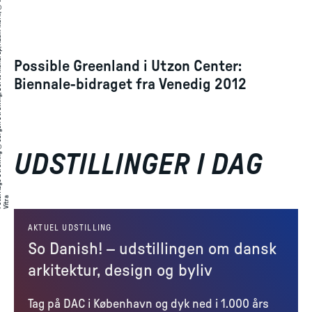
A
a
g
e
S
t
r
̈
i
n
g
©
J
ø
r
g
e
n
S
t
r
̈
i
n
,
D
o
r
t
e
M
a
n
d
r
u
,
A
d
a
m
M
ø
r
,
©
V
e
r
n
e
r
P
a
n
t
o
n
D
e
i
g
n
A
,
i
t
r
Possible Greenland i Utzon Center:
Biennale-bidraget fra Venedig 2012
UDSTILLINGER I DAG
:
a
to
AKTUEL UDSTILLING
So Danish! – udstillingen om dansk
arkitektur, design og byliv
Tag på DAC i København og dyk ned i 1.000 års