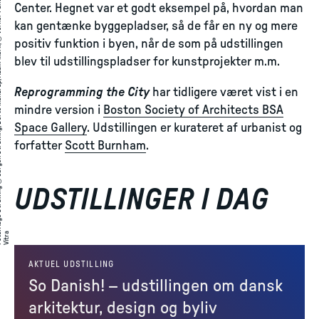
A
a
g
e
S
t
r
̈
i
n
g
©
J
ø
r
g
e
n
S
t
r
̈
i
n
,
D
o
r
t
e
M
a
n
d
r
u
,
A
d
a
m
M
ø
r
,
©
V
e
r
n
e
r
P
a
n
t
o
n
D
e
i
g
n
A
,
i
t
r
Center. Hegnet var et godt eksempel på, hvordan man
kan gentænke byggepladser, så de får en ny og mere
positiv funktion i byen, når de som på udstillingen
blev til udstillingspladser for kunstprojekter m.m.
Reprogramming the City
har tidligere været vist i en
mindre version i
Boston Society of Architects BSA
Space Gallery
. Udstillingen er kurateret af urbanist og
forfatter
Scott Burnham
.
UDSTILLINGER I DAG
:
a
to
AKTUEL UDSTILLING
So Danish! – udstillingen om dansk
arkitektur, design og byliv