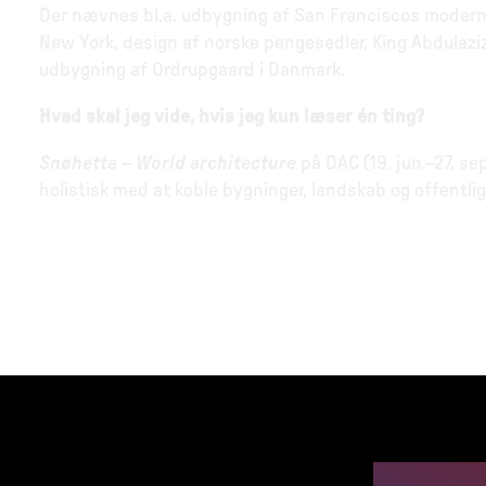
Der nævnes bl.a. udbygning af San Franciscos moder
New York, design af norske pengesedler, King Abdulaziz
udbygning af Ordrupgaard i Danmark.
Hvad skal jeg vide, hvis jeg kun læser én ting?
Snøhetta – World architecture
på DAC (19. jun.–27. s
holistisk med at koble bygninger, landskab og offentligt