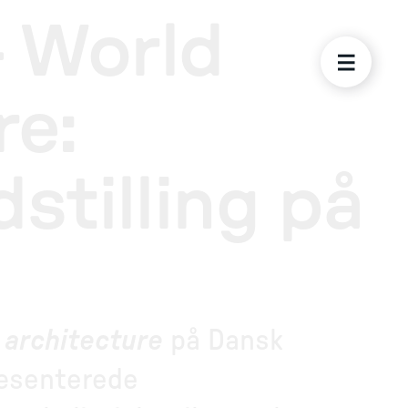
 World
re:
dstilling på
 architecture
på Dansk
ræsenterede