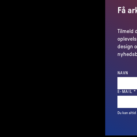
Få ar
Tilmeld 
oplevels
design o
nyhedsb
NAVN
E-MAIL
*
Du kan altid