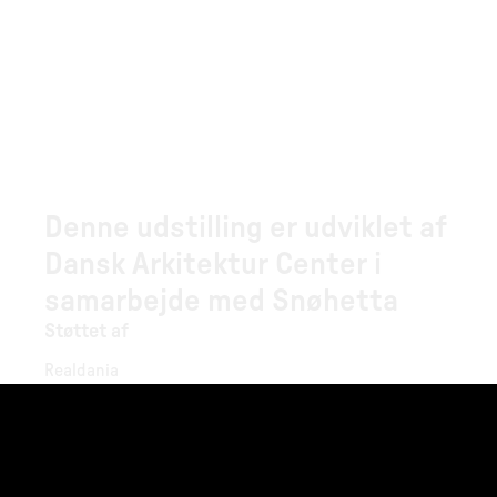
Denne udstilling er udviklet af
Dansk Arkitektur Center i
samarbejde med Snøhetta
Støttet af
Realdania