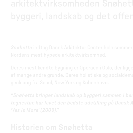
arkitektvirksomheden Snøhetta
byggeri, landskab og det off
Snøhetta
indtog Dansk Arkitektur Center hele somme
Nordens mest hypede arkitektvirksomhed.
Deres mest kendte bygning er Operaen i Oslo, der ligg
af mange andre grunde. Deres holistiske og socialdemokr
genklang fra Seoul, New York og København.
“Snøhetta bringer landskab og byggeri sammen i ber
tegnestue har lavet den bedste udstilling på Dansk A
‘Yes is More’ (2009).”
Historien om Snøhetta