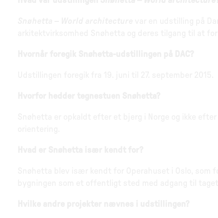
Hvad var udstillingen
Snøhetta – World architecture
Snøhetta – World architecture
var en udstilling på D
arkitektvirksomhed Snøhetta og deres tilgang til at fo
Hvornår foregik Snøhetta-udstillingen på DAC?
Udstillingen foregik fra 19. juni til 27. september 2015.
Hvorfor hedder tegnestuen Snøhetta?
Snøhetta er opkaldt efter et bjerg i Norge og ikke efte
orientering.
Hvad er Snøhetta især kendt for?
Snøhetta blev især kendt for Operahuset i Oslo, som f
bygningen som et offentligt sted med adgang til taget
Hvilke andre projekter nævnes i udstillingen?