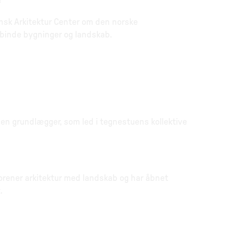
?
ansk Arkitektur Center om den norske
rbinde bygninger og landskab.
r en grundlægger, som led i tegnestuens kollektive
orener arkitektur med landskab og har åbnet
.