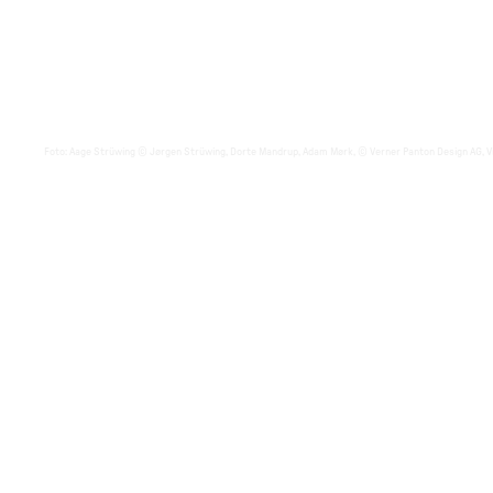
Foto
:
Aage Strüwing © Jørgen Strüwing, Dorte Mandrup, Adam Mørk, © Verner Panton Design AG, V