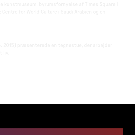
ne kunstmuseum, byrumsfornyelse af Times Square i
 Centre for World Culture i Saudi Arabien og en
ep. 2015) præsenterede en tegnestue, der arbejder
 liv.