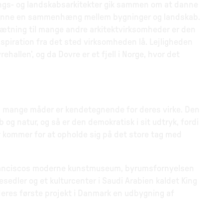
nings- og landskabsarkitekter gik sammen om at danne
g danne en sammenhæng mellem bygninger og landskab.
dsætning til mange andre arkitektvirksomheder er den
piration fra det sted virksomheden lå. Lejligheden
allen’, og da Dovre er et fjell i Norge, hvor det
på mange måder er kendetegnende for deres virke. Den
og natur, og så er den demokratisk i sit udtryk, fordi
r kommer for at opholde sig på det store tag med
Franciscos moderne kunstmuseum, byrumsfornyelsen
sedler og et kulturcenter i Saudi Arabien kaldet King
deres første projekt i Danmark en udbygning af