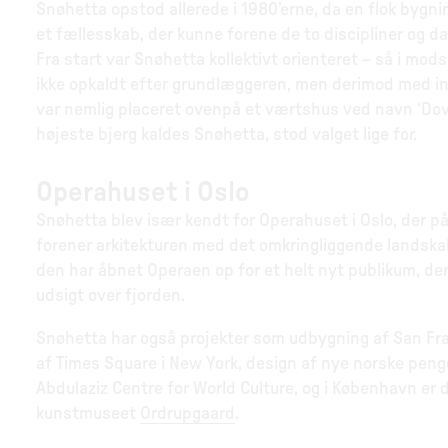
Snøhetta opstod allerede i 1980’erne, da en flok byg
et fællesskab, der kunne forene de to discipliner o
Fra start var Snøhetta kollektivt orienteret – så i mo
ikke opkaldt efter grundlæggeren, men derimod med ins
var nemlig placeret ovenpå et værtshus ved navn ‘Dovreh
højeste bjerg kaldes Snøhetta, stod valget lige for.
Operahuset i Oslo
Snøhetta blev især kendt for Operahuset i Oslo, der 
forener arkitekturen med det omkringliggende landskab 
den har åbnet Operaen op for et helt nyt publikum, de
udsigt over fjorden.
Snøhetta har også projekter som udbygning af San 
af Times Square i New York, design af nye norske penge
Abdulaziz Centre for World Culture, og i København er 
kunstmuseet
Ordrupgaard
.