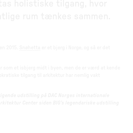
s holistiske tilgang, hvor
entlige rum tænkes sammen.
ren 2015.
Snøhetta
er et bjerg i Norge, og så er det
er som et isbjerg midt i byen, men de er værd at kende
atiske tilgang til arkitektur har nemlig vakt
igende udstilling på DAC Norges internationale
rkitektur Center siden BIG’s legendariske udstilling