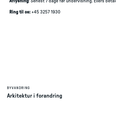
Aflysning
: Senest 7 dage før undervisning. Ellers betal
Ring til os:
+45 3257 1930
BYVANDRING
Arkitektur i forandring