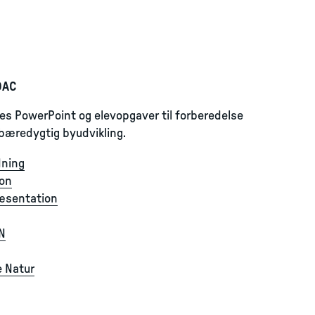
DAC
res PowerPoint og elevopgaver til forberedelse
bæredygtig byudvikling.
dning
on
ræsentation
N
e Natur