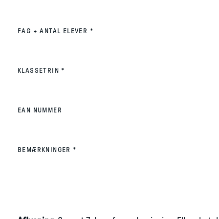
(REQUIRED)
FAG + ANTAL ELEVER
*
(REQUIRED)
KLASSETRIN
*
EAN NUMMER
(REQUIRED)
BEMÆRKNINGER
*