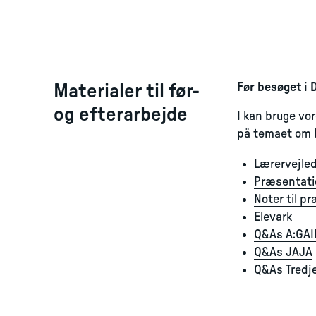
Materialer til før-
Før besøget i 
og efterarbejde
I kan bruge vo
på temaet om 
Lærervejle
Præsentati
Noter til p
Elevark
Q&As A:GAI
Q&As JAJA
Q&As Tredj