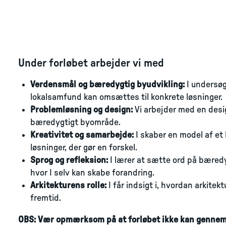
Under forløbet arbejder vi med
Verdensmål og bæredygtig byudvikling:
I undersøg
lokalsamfund kan omsættes til konkrete løsninger.
Problemløsning og design:
Vi arbejder med en design
bæredygtigt byområde.
Kreativitet og samarbejde:
I skaber en model af e
løsninger, der gør en forskel.
Sprog og refleksion:
I lærer at sætte ord på bæredy
hvor I selv kan skabe forandring.
Arkitekturens rolle:
I får indsigt i, hvordan arkitek
fremtid.
OBS: Vær opmærksom på at forløbet ikke kan gennemf