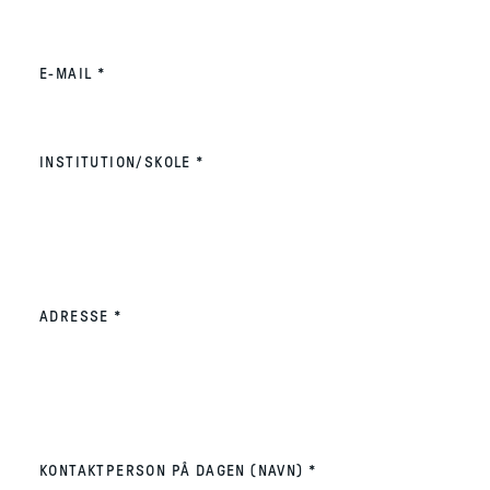
(REQUIRED)
E-MAIL
*
(REQUIRED)
INSTITUTION/SKOLE
*
(REQUIRED)
ADRESSE
*
(REQUIRED)
KONTAKTPERSON PÅ DAGEN (NAVN)
*