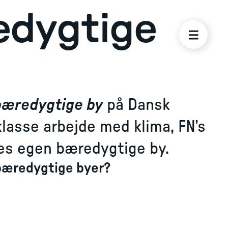
edygtige
bæredygtige by
på Dansk
 klasse arbejde med klima, FN’s
es egen bæredygtige by.
bæredygtige byer?