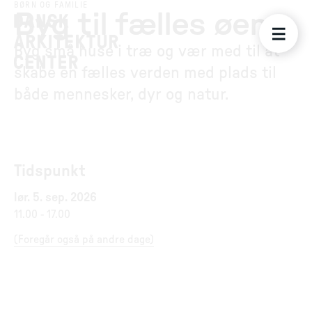
BØRN OG FAMILIE
Byg til fælles øen
Byg små huse i træ og vær med til at
skabe en fælles verden med plads til
både mennesker, dyr og natur.
Tidspunkt
lør. 5. sep. 2026
11.00
-
17.00
(
Foregår også på andre dage
)