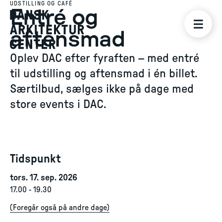
UDSTILLING OG CAFÉ
Entré og
aftensmad
Oplev DAC efter fyraften – med entré
til udstilling og aftensmad i én billet.
Særtilbud, sælges ikke på dage med
store events i DAC.
Tidspunkt
tors. 17. sep. 2026
17.00
-
19.30
(
Foregår også på andre dage
)