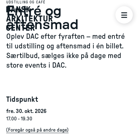
UDSTILLING OG CAFÉ
Entré og
aftensmad
Oplev DAC efter fyraften – med entré
til udstilling og aftensmad i én billet.
Særtilbud, sælges ikke på dage med
store events i DAC.
Tidspunkt
fre. 30. okt. 2026
17.00
-
19.30
(
Foregår også på andre dage
)