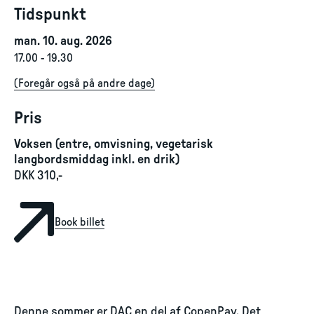
Tidspunkt
man. 10. aug. 2026
17.00
-
19.30
(
Foregår også på andre dage
)
Pris
Voksen (entre, omvisning, vegetarisk
langbordsmiddag inkl. en drik)
DKK 310,-
Book billet
Denne sommer er DAC en del af CopenPay. Det