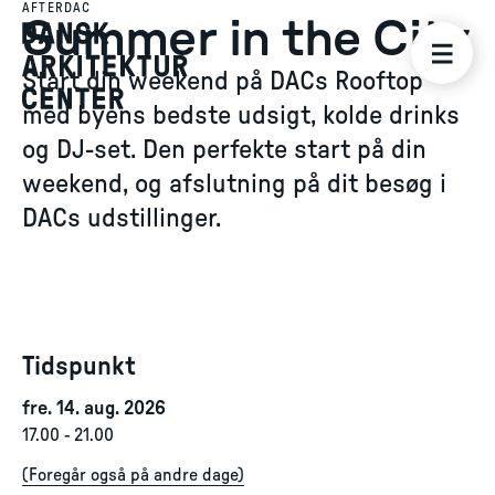
AFTERDAC
Summer in the City
Start din weekend på DACs Rooftop
med byens bedste udsigt, kolde drinks
og DJ-set. Den perfekte start på din
weekend, og afslutning på dit besøg i
DACs udstillinger.
Tidspunkt
fre. 14. aug. 2026
17.00
-
21.00
(
Foregår også på andre dage
)