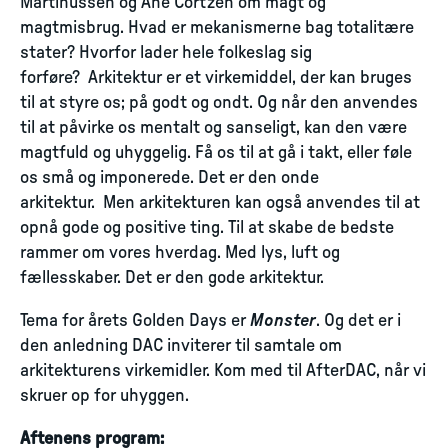
Martinussen og Ane Cortzen om magt og
magtmisbrug. Hvad er mekanismerne bag totalitære
stater? Hvorfor lader hele folkeslag sig
forføre? Arkitektur er et virkemiddel, der kan bruges
til at styre os; på godt og ondt. Og når den anvendes
til at påvirke os mentalt og sanseligt, kan den være
magtfuld og uhyggelig. Få os til at gå i takt, eller føle
os små og imponerede. Det er den onde
arkitektur. Men arkitekturen kan også anvendes til at
opnå gode og positive ting. Til at skabe de bedste
rammer om vores hverdag. Med lys, luft og
fællesskaber. Det er den gode arkitektur.
Tema for årets Golden Days er
Monster
. Og det er i
den anledning DAC inviterer til samtale om
arkitekturens virkemidler. Kom med til AfterDAC, når vi
skruer op for uhyggen.
Aftenens program: