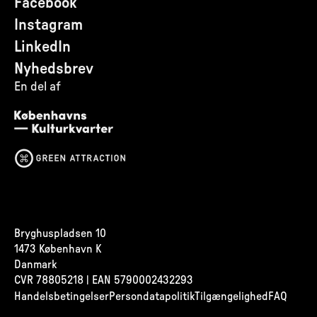
Facebook
Instagram
LinkedIn
Nyhedsbrev
En del af
Bryghuspladsen 10
1473 København K
Danmark
CVR
78805218 | EAN 5790002432293
Handelsbetingelser
Persondatapolitik
Tilgængelighed
FAQ