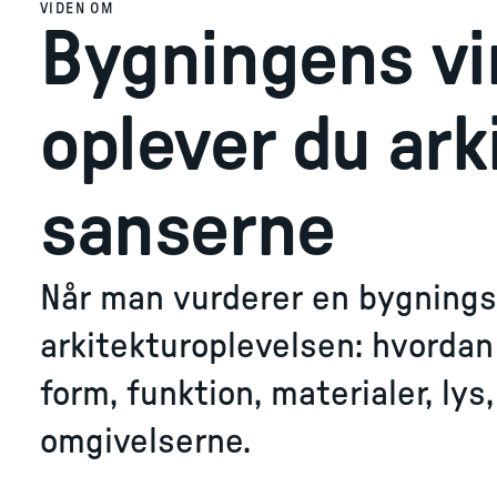
VIDEN OM
Bygningens vi
oplever du ar
sanserne
Når man vurderer en bygnings 
arkitekturoplevelsen: hvorda
form, funktion, materialer, ly
omgivelserne.