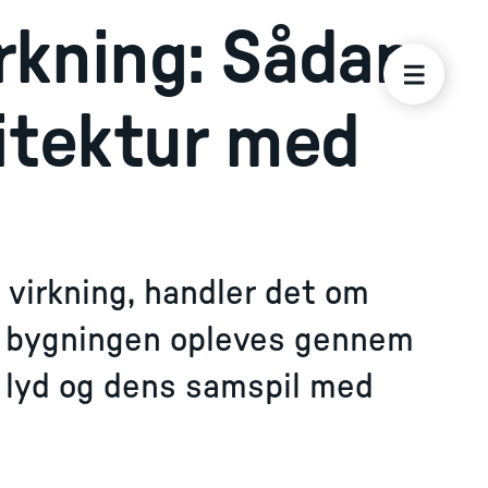
rkning: Sådan
kitektur med
virkning, handler det om
n bygningen opleves gennem
s, lyd og dens samspil med