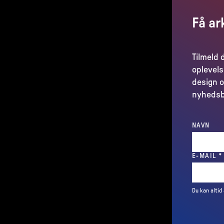
Få ar
Tilmeld 
oplevels
design o
nyhedsb
NAVN
E-MAIL
*
Du kan altid