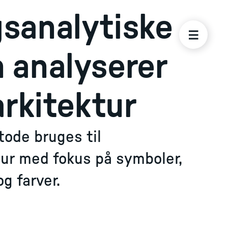
sanalytiske
 analyserer
arkitektur
ode bruges til
tur med fokus på symboler,
g farver.