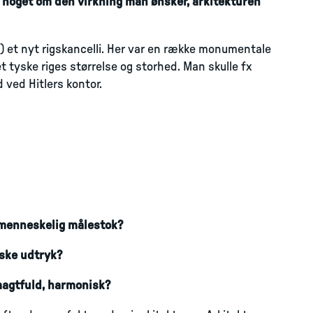
noget om den virkning man ønsker, arkitekturen
1) et nyt rigskancelli. Her var en række monumentale
t tyske riges størrelse og storhed. Man skulle fx
 ved Hitlers kontor.
n menneskelig målestok?
iske udtryk?
 magtfuld, harmonisk?