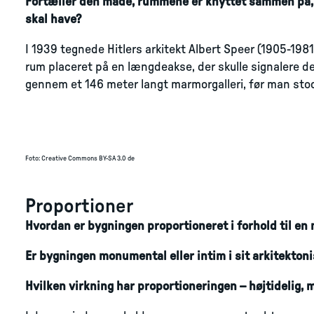
Fortæller den måde, rummene er knyttet sammen på, 
skal have?
I 1939 tegnede Hitlers arkitekt Albert Speer (1905-198
rum placeret på en længdeakse, der skulle signalere de
gennem et 146 meter langt marmorgalleri, før man stod
Foto
:
Creative Commons BY-SA 3.0 de
Proportioner
Hvordan er bygningen proportioneret i forhold til e
Er bygningen monumental eller intim i sit arkitekton
Hvilken virkning har proportioneringen – højtidelig,