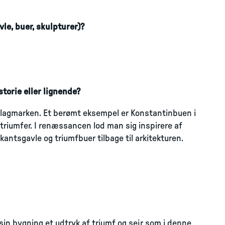
le, buer, skulpturer)?
torie eller lignende?
å slagmarken. Et berømt eksempel er Konstantinbuen i
triumfer. I renæssancen lod man sig inspirere af
antsgavle og triumfbuer tilbage til arkitekturen.
in bygning et udtryk af triumf og sejr som i denne