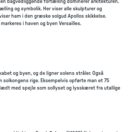
t en bagvedliggende fortælling dominerer arkitekturen.
ælling og symbolik. Her viser alle skulpturer og
 viser ham i den græske solgud Apollos skikkelse.
 markeres i haven og byen Versailles.
kabet og byen, og de ligner solens stråler. Også
m solkongens rige. Eksempelvis opførte man et 75
klædt med spejle som sollyset og lysskæret fra utallige