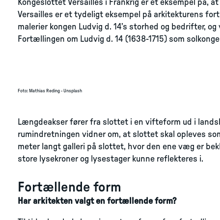
Kongeslottet Versailles i Frankrig er et eksempel på, a
Versailles er et tydeligt eksempel på arkitekturens fort
malerier kongen Ludvig d. 14’s storhed og bedrifter, og
Fortællingen om Ludvig d. 14 (1638-1715) som solkonge
Foto
:
Mathias Reding - Unsplash
Længdeakser fører fra slottet i en vifteform ud i lands
rumindretningen vidner om, at slottet skal opleves so
meter langt galleri på slottet, hvor den ene væg er be
store lysekroner og lysestager kunne reflekteres i.
Fortællende form
Har arkitekten valgt en fortællende form?