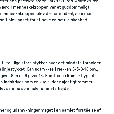
er den perfekte orden i arkitekturen. Arkitekturen
rværk. I menneskekroppen var et guddommeligt
 menneskekroppen blev derfor et ideal, som man
snit blev anset for at have en særlig skønhed.
elt i to ulige store stykker, hvor det mindste forholder
le linjestykket. Kan udtrykkes i rækken 3-5-8-13 osv.,
giver 8, 5 og 8 giver 13. Pantheon i Rom er bygget
n indskrives som en kugle, der nøjagtigt rammer
 det samme som hele rummets højde.
ner og udsmykninger meget i en samlet forståelse af