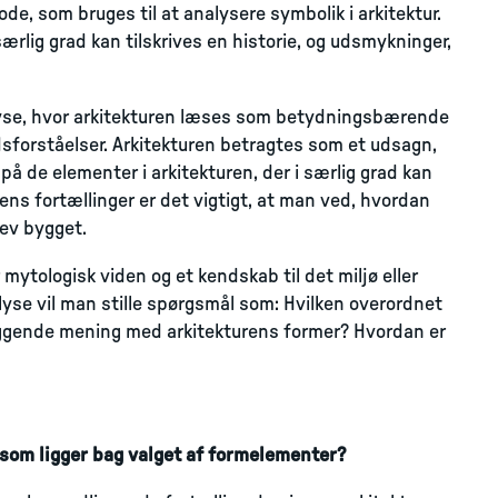
e, som bruges til at analysere symbolik i arkitektur.
ærlig grad kan tilskrives en historie, og udsmykninger,
yse, hvor arkitekturen læses som betydningsbærende
edsforståelser. Arkitekturen betragtes som et udsagn,
å de elementer i arkitekturen, der i særlig grad kan
rens fortællinger er det vigtigt, at man ved, hvordan
lev bygget.
mytologisk viden og et kendskab til det miljø eller
alyse vil man stille spørgsmål som: Hvilken overordnet
liggende mening med arkitekturens former? Hvordan er
 som ligger bag valget af formelementer?