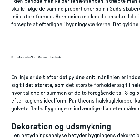
I den periode man kalder renæssancen, stræbte man eft
skulle følge de samme proportioner som i Guds skabe
målestoksforhold. Harmonien mellem de enkelte dele i
forsøgte at efterligne i bygningsværkerne. Det gyldne 
Foto
:
Gabriella Clare Marino - Unsplash
En linje er delt efter det gyldne snit, når linjen er indd
sig til det største, som det største forholder sig til he
hvor tallene er summen af de to foregående tal. 3 og 5 
efter kuglens idealform. Pantheons halvkuglekuppel ka
gulvets flade. Bygningens indvendige diameter måler
Dekoration og udsmykning
I en betydningsanalyse betyder bygningens dekoratio