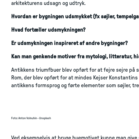
arkitekturens udsagn og udtryk.
Hvordan er bygningen udsmykket (fx søjler, tempelgav
Hvad fortæller udsmykningen?
Er udsmykningen inspireret af andre bygninger?
Kan man genkende motiver fra mytologi, litteratur, his
Antikkens triumfbuer blev opført for at fejre sejre p
Rom, der blev opført for at mindes Kejser Konstantins 
antikkens formsprog og førte elementer som søjler, trek
Foto
:
Anton Volnuhin - Unsplash
Ved eksempelvis at bruge buemotivet kunne man give s