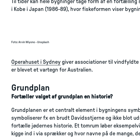
Til tider kan hele bygninger tage form af en fortælling
i Kobe i Japan (1986-89), hvor fiskeformen viser bygni
Foto
:
Arvin Wiyono - Unsplash
Operahuset i Sydney
giver associationer til vindfyldt
er blevet et vartegn for Australien.
Grundplan
Fortæller valget af grundplan en historie?
Grundplanen er et centralt element i bygningens symbo
symboliserer fx en brudt Davidsstjerne og ikke blot uds
fortælle jødernes historie. Et tomrum løber eksempel
kigge ind i via sprækker og hvor navne på de mange, de