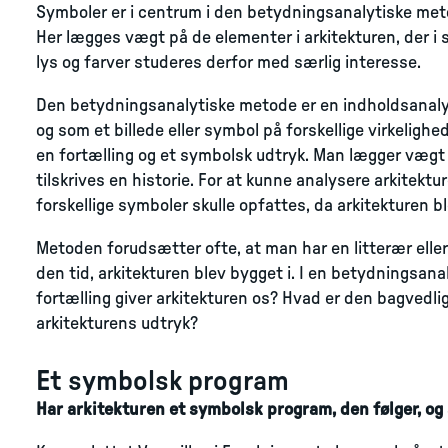
Symboler er i centrum i den betydningsanalytiske metod
Her lægges vægt på de elementer i arkitekturen, der i s
lys og farver studeres derfor med særlig interesse.
Den betydningsanalytiske metode er en indholdsanal
og som et billede eller symbol på forskellige virkeligh
en fortælling og et symbolsk udtryk. Man lægger vægt p
tilskrives en historie. For at kunne analysere arkitektu
forskellige symboler skulle opfattes, da arkitekturen b
Metoden forudsætter ofte, at man har en litterær eller 
den tid, arkitekturen blev bygget i. I en betydningsan
fortælling giver arkitekturen os? Hvad er den bagved
arkitekturens udtryk?
Et symbolsk program
Har arkitekturen et symbolsk program, den følger, og