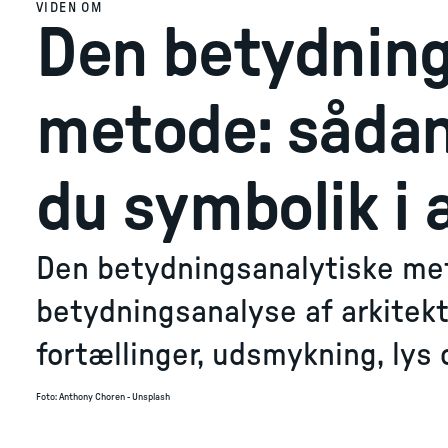
VIDEN OM
Den betydning
metode: sådan
du symbolik i 
Den betydningsanalytiske met
betydningsanalyse af arkitek
fortællinger, udsmykning, lys o
Foto
:
Anthony Choren - Unsplash