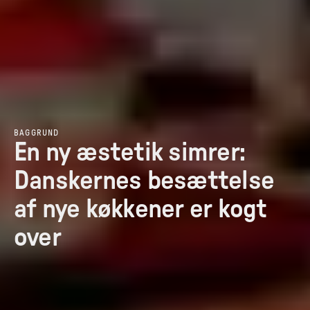
BAGGRUND
En ny æstetik simrer:
Danskernes besættelse
af nye køkkener er kogt
over