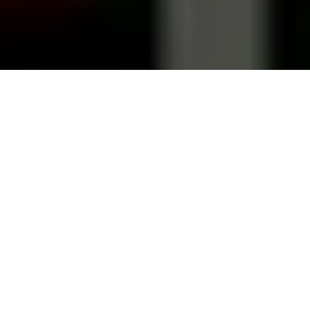
Det siges, at alle gode fester ender i
køkkenet, men danskernes køkkenfest
er langt fra slut. Vi skifter vores køkken
ud som aldrig før – og det handler ofte
mere om æstetik end funktion.
Af Anna Skovby Hansen
7. mar. 2025