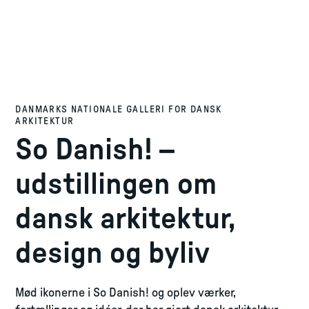
DANMARKS NATIONALE GALLERI FOR DANSK
ARKITEKTUR
So Danish! –
udstillingen om
dansk arkitektur,
design og byliv
Mød ikonerne i So Danish! og oplev værker,