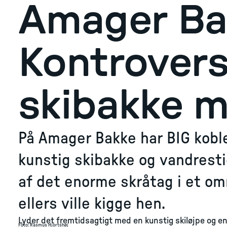
Amager Ba
Kontroversi
skibakke m
På Amager Bakke har BIG kobl
kunstig skibakke og vandresti
af det enorme skråtag i et om
ellers ville kigge hen.
Lyder det fremtidsagtigt med en kunstig skiløjpe og 
Foto
:
Rasmus Hjortshøj