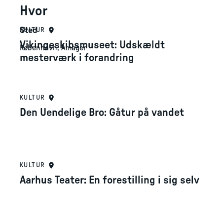
Hvor
Sted
KULTUR
Vikingeskibsmuseet: Udskældt
København, Amager
mesterværk i forandring
KULTUR
Den Uendelige Bro: Gåtur på vandet
KULTUR
Aarhus Teater: En forestilling i sig selv