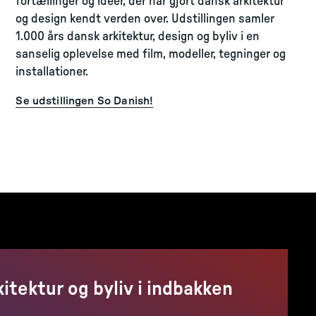
fortællinger og idéer, der har gjort dansk arkitektur
og design kendt verden over. Udstillingen samler
1.000 års dansk arkitektur, design og byliv i en
sanselig oplevelse med film, modeller, tegninger og
installationer.
Se udstillingen So Danish!
kitektur og byliv i indbakken