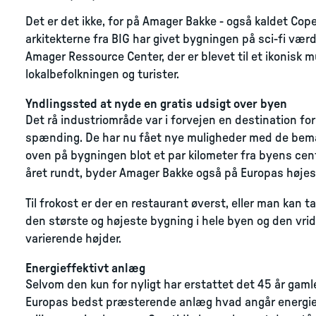
Det er det ikke, for på Amager Bakke - også kaldet Copen
arkitekterne fra BIG har givet bygningen på sci-fi vær
Amager Ressource Center, der er blevet til et ikonisk m
lokalbefolkningen og turister.
Yndlingssted at nyde en gratis udsigt over byen
Det rå industriområde var i forvejen en destination for
spænding. De har nu fået nye muligheder med de bemær
oven på bygningen blot et par kilometer fra byens cen
året rundt, byder Amager Bakke også på Europas højes
Til frokost er der en restaurant øverst, eller man kan
den største og højeste bygning i hele byen og den vri
varierende højder.
Energieffektivt anlæg
Selvom den kun for nyligt har erstattet det 45 år gaml
Europas bedst præsterende anlæg hvad angår energief