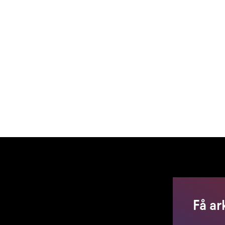
Få ar