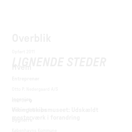
Overblik
Opført 2011
LIGNENDE STEDER
Hvem
Entreprenør
Otto P. Nedergaard A/S
Ingeniør
KULTUR
Vikingeskibsmuseet: Udskældt
Nielsen & Risager
mesterværk i forandring
Bygherre
Københavns Kommune