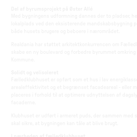
Del af byrumsprojekt på Øster Allé
Med bygningens udformning dannes der to pladser, he
lokalplads ved den eksisterende mandskabsbygning p
både husets brugere og beboere i nærområdet.
Realdania har støttet arkitektkonkurrencen om Fælled
skabe en ny boulevard og forbedre byrummet omkring 
Kommune.
Solidt og velisoleret
Fælledklubhuset er opført som et hus i lav energiklas
arealeffektivitet og et begrænset facadeareal - eller
placeres i forhold til at optimere udnyttelsen af dagslys
facaderne.
Klubhuset er udført i armeret puds, der sammen med s
skal sikre, at bygningen kan tåle at blive brugt.
I nærheden af fælledklubhuset