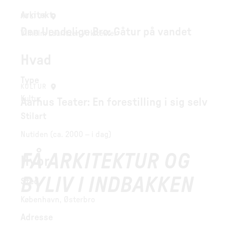
Arkitekt
KULTUR
Den Uendelige Bro: Gåtur på vandet
Vilhelm Lauritzen Arkitekter
Hvad
Type
KULTUR
Kultur
Aarhus Teater: En forestilling i sig selv
Stilart
Nutiden (ca. 2000 – i dag)
FÅ ARKITEKTUR OG
Hvor
BYLIV I INDBAKKEN
Sted
København, Østerbro
Adresse