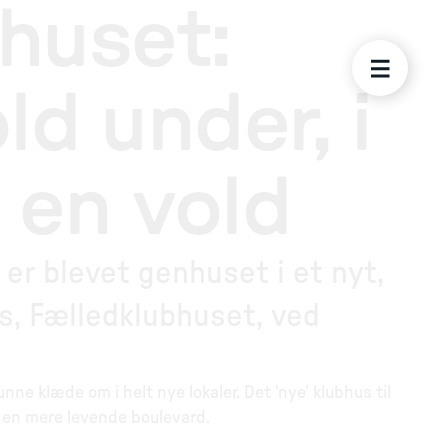
huset:
d under, i
 en vold
er blevet genhuset i et nyt,
s, Fælledklubhuset, ved
nne klæde om i helt nye lokaler. Det 'nye' klubhus til
ver en mere levende boulevard.