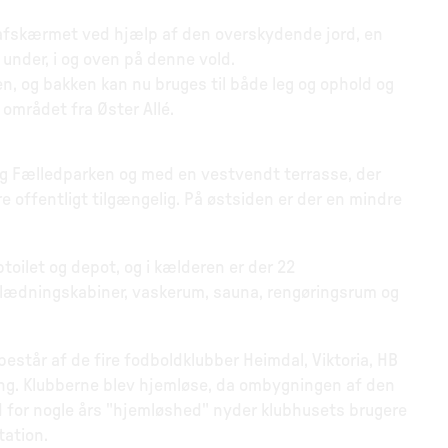
 afskærmet ved hjælp af den overskydende jord, en
under, i og oven på denne vold.
n, og bakken kan nu bruges til både leg og ophold og
området fra Øster Allé.
é og Fælledparken og med en vestvendt terrasse, der
offentligt tilgængelig. På østsiden er der en mindre
oilet og depot, og i kælderen er der 22
dningskabiner, vaskerum, sauna, rengøringsrum og
estår af de fire fodboldklubber Heimdal, Viktoria, HB
ng. Klubberne blev hjemløse, da ombygningen af den
ld for nogle års "hjemløshed" nyder klubhusets brugere
tation.