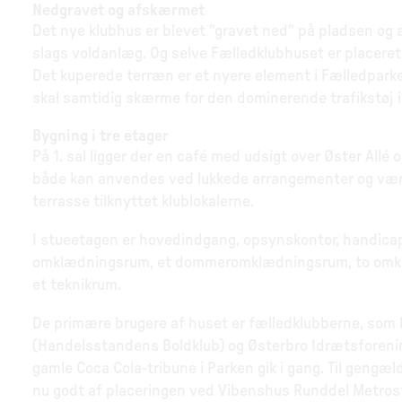
Nedgravet og afskærmet
Det nye klubhus er blevet "gravet ned" på pladsen og
slags voldanlæg. Og selve Fælledklubhuset er placeret 
Det kuperede terræn er et nyere element i Fælledparke
skal samtidig skærme for den dominerende trafikstøj i 
Bygning i tre etager
På 1. sal ligger der en café med udsigt over Øster All
både kan anvendes ved lukkede arrangementer og være 
terrasse tilknyttet klublokalerne.
I stueetagen er hovedindgang, opsynskontor, handicapt
omklædningsrum, et dommeromklædningsrum, to omklæ
et teknikrum.
De primære brugere af huset er fælledklubberne, som b
(Handelsstandens Boldklub) og Østerbro Idrætsforeni
gamle Coca Cola-tribune i Parken gik i gang. Til gengæ
nu godt af placeringen ved Vibenshus Runddel Metros