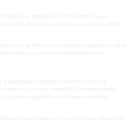
nholdsvis en forplads over for metroen og en
å området. Pladserne er tænkt som opholdsrum for
klubhuset, og står desuden bag bestræbelserne på at
Øster Allé i et partnerskab med Københavns
se 2. Bygningens kompakte voluminer giver høj
 med andre ord, mindre varmetab. Vinduesarealerne
, og der er mulighed for at integrere solceller i
lidstærke materialer som træ og linoleum på gulvene