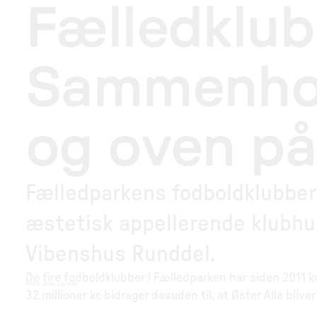
Fælledklub
Sammenhol
og oven på
Fælledparkens fodboldklubber 
æstetisk appellerende klubhu
Vibenshus Runddel.
De fire fodboldklubber i Fælledparken har siden 2011 ku
Foto
:
Jens Larsen
32 millioner kr. bidrager desuden til, at Øster Allé bli