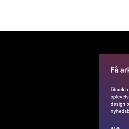
Få ar
Tilmeld 
oplevels
design o
nyhedsb