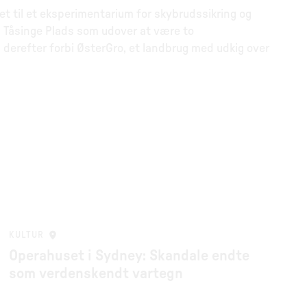
vet til et eksperimentarium for skybrudssikring og
og Tåsinge Plads som udover at være to
ag derefter forbi ØsterGro, et landbrug med udkig over
KULTUR
Operahuset i Sydney: Skandale endte
som verdenskendt vartegn