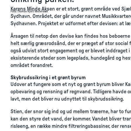
Karens Minde Aksen er et stort, grønt område ved Sjæ
Foto
:
Thomas Hjort Vesterbæk
Sydhavn. Området, der går under navnet Musikkvarteret
Sydhavnen. Projektet er udformet efter devisen: at læg
Årsagen til netop den devise kan findes hos beboerne
helt særlig græsrodsånd, der er præget af stor social f
også udvist stort engagement og er blevet inddraget i p
eksisterende steder som legeplads, hundegård og hestef
området forandret.
Skybrudssikring i et grønt byrum
Udover at fungere som et nyt og grønt byrum bliver Ka
opbevaring og rensning af regnvand. Tidligere havde om
lavt, men det bliver nu udnyttet til skybrudssikring.
Stien, der snor sig ind og ud mellem træerne, har to fun
kan den styre det vand, der kommer. Vandet bliver tr
risleeng, en række mindre filtreringsbassiner, der renser