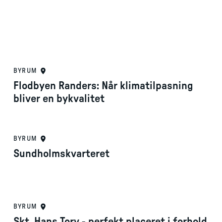
BYRUM
Flodbyen Randers: Når klimatilpasning
bliver en bykvalitet
BYRUM
Sundholmskvarteret
BYRUM
Skt. Hans Torv - perfekt placeret i forhold