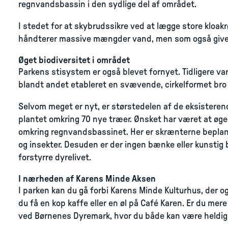
regnvandsbassin i den sydlige del af området.
I stedet for at skybrudssikre ved at lægge store kloakrø
håndterer massive mængder vand, men som også giver
Øget biodiversitet i området
Parkens stisystem er også blevet fornyet. Tidligere va
blandt andet etableret en svævende, cirkelformet bro 
Selvom meget er nyt, er størstedelen af de eksisterende
plantet omkring 70 nye træer. Ønsket har været at øge 
omkring regnvandsbassinet. Her er skrænterne beplant
og insekter. Desuden er der ingen bænke eller kunstig 
forstyrre dyrelivet.
I nærheden af Karens Minde Aksen
I parken kan du gå forbi Karens Minde Kulturhus, der o
du få en kop kaffe eller en øl på Café Karen. Er du mere 
ved Børnenes Dyremark, hvor du både kan være heldig at