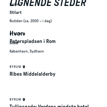
LIGNENDE STEDER
Byrum
Stilart
Nutiden (ca. 2000 – i dag)
Hvor
BYRUM
Peterspladsen i Rom
Sted
København, Sydhavn
BYRUM
Ribes Middelalderby
BYRUM
Tullinsgade: Verdens mindste hotel