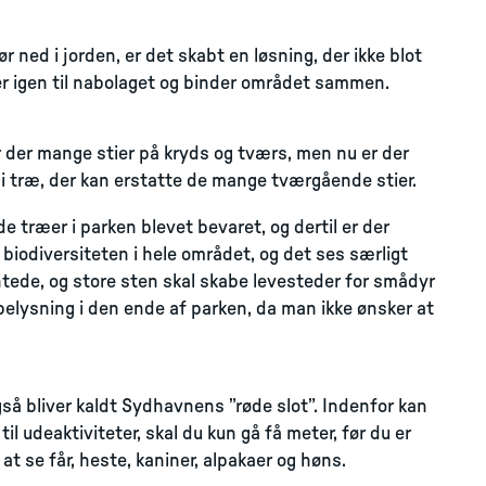
r ned i jorden, er det skabt en løsning, der ikke blot
 igen til nabolaget og binder området sammen.
r der mange stier på kryds og tværs, men nu er der
i træ, der kan erstatte de mange tværgående stier.
 træer i parken blevet bevaret, og dertil er der
biodiversiteten i hele området, og det ses særligt
ede, og store sten skal skabe levesteder for smådyr
belysning i den ende af parken, da man ikke ønsker at
gså bliver kaldt Sydhavnens ”røde slot”. Indenfor kan
til udeaktiviteter, skal du kun gå få meter, før du er
 se får, heste, kaniner, alpakaer og høns.