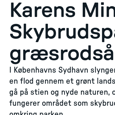
Karens Min
Skybrudsp
græsrods
I Københavns Sydhavn slynger
en flod gennem et grønt land
gå på stien og nyde naturen, o
fungerer området som skybrud
omkring parken.