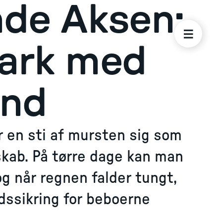
de Aksen:
ark med
ånd
 en sti af mursten sig som
skab. På tørre dage kan man
g når regnen falder tungt,
ssikring for beboerne