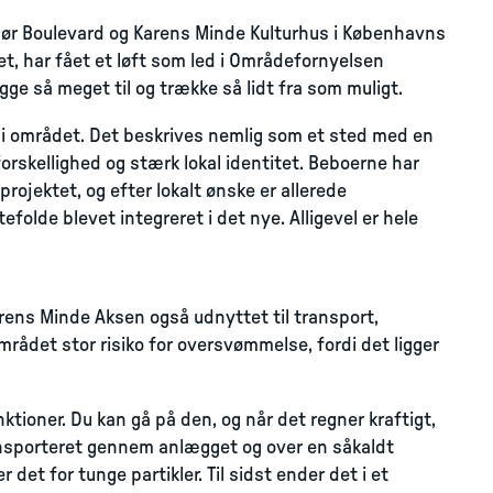
lør Boulevard og Karens Minde Kulturhus i Københavns
, har fået et løft som led i Områdefornyelsen
ge så meget til og trække så lidt fra som muligt.
 i området. Det beskrives nemlig som et sted med en
orskellighed og stærk lokal identitet. Beboerne har
rojektet, og efter lokalt ønske er allerede
olde blevet integreret i det nye. Alligevel er hele
rens Minde Aksen også udnyttet til transport,
rådet stor risiko for oversvømmelse, fordi det ligger
ktioner. Du kan gå på den, og når det regner kraftigt,
ansporteret gennem anlægget og over en såkaldt
 det for tunge partikler. Til sidst ender det i et