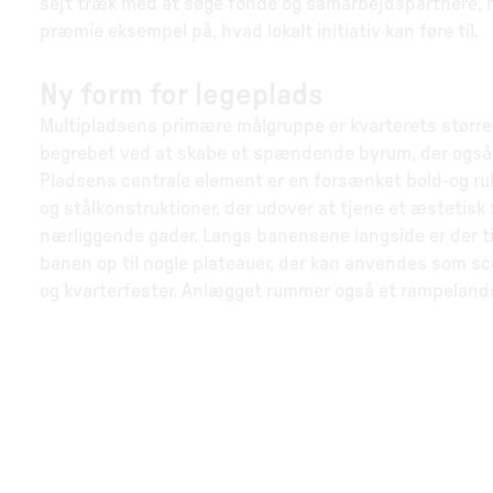
sejt træk med at søge fonde og samarbejdspartnere, m
præmie eksempel på, hvad lokalt initiativ kan føre til.
Ny form for legeplads
Multipladsens primære målgruppe er kvarterets større 
begrebet ved at skabe et spændende byrum, der også k
Pladsens centrale element er en forsænket bold-og r
og stålkonstruktioner, der udover at tjene et æstetisk
nærliggende gader. Langs banensene langside er der t
banen op til nogle plateauer, der kan anvendes som s
og kvarterfester. Anlægget rummer også et rampelands