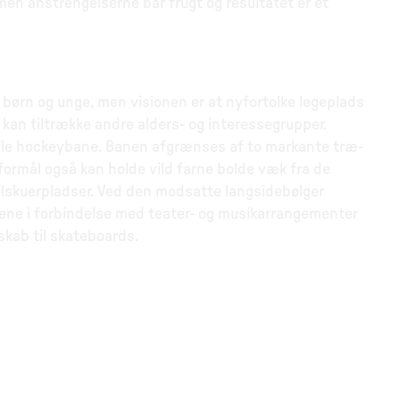
en anstrengelserne bar frugt og resultatet er et
børn og unge, men visionen er at nyfortolke legeplads
an tiltrække andre alders- og interessegrupper.
ulle hockeybane. Banen afgrænses af to markante træ-
 formål også kan holde vild farne bolde væk fra de
ilskuerpladser. Ved den modsatte langsidebølger
cene i forbindelse med teater- og musikarrangementer
kab til skateboards.