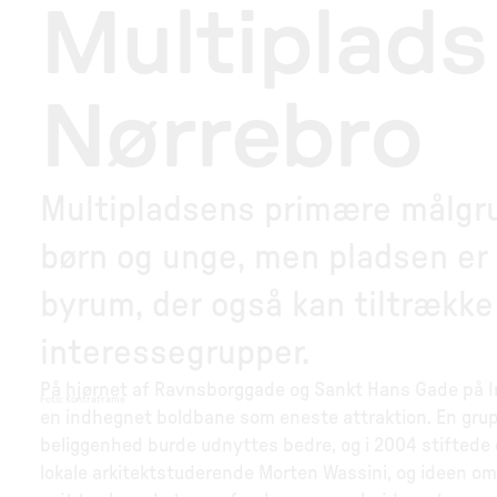
Multiplads
Nørrebro
Multipladsens primære målgru
børn og unge, men pladsen e
byrum, der også kan tiltrække
interessegrupper.
På hjørnet af Ravnsborggade og Sankt Hans Gade på Ind
Foto
:
Kontraframe
en indhegnet boldbane som eneste attraktion. En grup
beliggenhed burde udnyttes bedre, og i 2004 stiftede de
lokale arkitektstuderende Morten Wassini, og ideen om