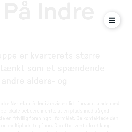
 På Indre
ppe er kvarterets større
r tænkt som et spændende
 andre alders- og
re Nørrebro lå der i årevis en lidt forsømt plads med
pe lokale beboere mente, at en plads med så god
 en frivillig forening til formålet. De kontaktede den
 en multiplads tog form. Derefter ventede et langt