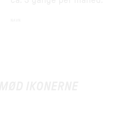
ca. 3 gange per måned.
NAVN
 MØD IKONERNE