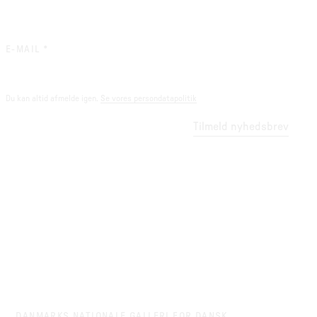
(REQUIRED)
E-MAIL
*
Du kan altid afmelde igen.
Se vores persondatapolitik
Tilmeld nyhedsbrev
DANMARKS NATIONALE GALLERI FOR DANSK