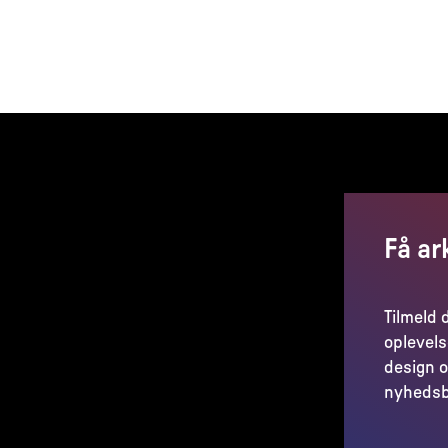
Få ar
Tilmeld 
oplevels
design o
nyhedsb