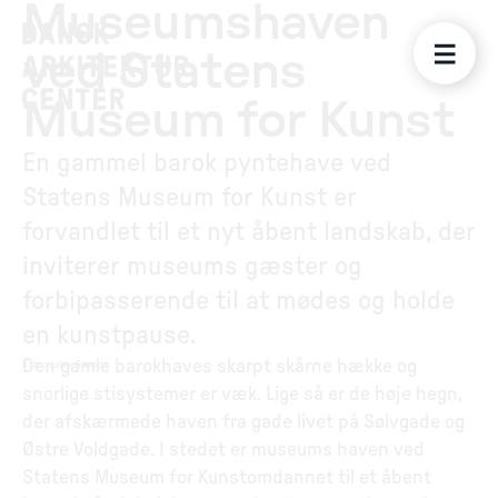
Museumshaven
ved Statens
Museum for Kunst
En gammel barok pyntehave ved
Statens Museum for Kunst er
forvandlet til et nyt åbent landskab, der
inviterer museums gæster og
forbipasserende til at mødes og holde
en kunstpause.
Den gamle barokhaves skarpt skårne hække og
Foto
:
Jules Gassot
snorlige stisystemer er væk. Lige så er de høje hegn,
der afskærmede haven fra gade livet på Sølvgade og
Østre Voldgade. I stedet er museums haven ved
Statens Museum for Kunstomdannet til et åbent