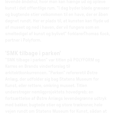
levende åndehul, hvor man kan hænge ud og opleve
kunst i det offentlige rum. "I dag byder bløde græsøer
og bugtende stier velkommen til en have, der er åben
døgnet rundt. Her er plads til, at kunsten kan flyde ud
af museet og ned i haven, der vil fungere som en
smeltedigel af kunst og bylivet" forklarerThomas Kock,
partner i Polyform.
'SMK tilbage i parken'
"SMK tilbage i parken" var titlen på POLYFORM og
Karres en Brands vinderforslag til
arkitektkonkurrencen. "Parken" refereretil Østre
Anlæg, der udfolder sig bag Statens Museum for
Kunst, eller rettere, omkring museet. Titlen
understreger nemligprojektets hovedgreb; en
fortsættelse af Østre Anlægs levendegrønne udtryk
med bakker, bugtede stier og store trækroner, hele
vejen rundt om Statens Museum for Kunst, sådan at