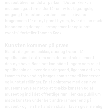
museet bliver en del af parken. "Det er ikke kun
museumsgæsterne, der får en ny let tilgængelig
indgang til kunstens verden, men alle byens
brugeresom får et nyt grønt byrum, hvor de kan møde
hinanden og deltage i arrangementer og kunst
events" fortæller Thomas Kock.
Kunsten kommer på græs
Blandt de grønne bakker, stier og træer står
spejlbassinet ståfrem som det centrale element i
den nye have. Bassinet kan både fungere som roligt
spejlbassin og levende springvand, ligesom det kan
tømmes for vand og bruges som scene til koncerter
og kunstudstillinger. En af pointerne med den nye
museumshave er netop at trække kunsten ud af
museet og ind i det offentlige rum. Her kan publikum
møde kunsten under helt andre rammer end på
museet - og i en helt anden skala. Haven giver nemlig