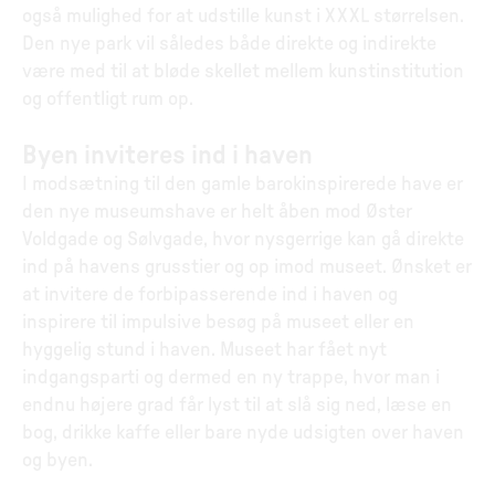
også mulighed for at udstille kunst i XXXL størrelsen.
Den nye park vil således både direkte og indirekte
være med til at bløde skellet mellem kunstinstitution
og offentligt rum op.
Byen inviteres ind i haven
I modsætning til den gamle barokinspirerede have er
den nye museumshave er helt åben mod Øster
Voldgade og Sølvgade, hvor nysgerrige kan gå direkte
ind på havens grusstier og op imod museet. Ønsket er
at invitere de forbipasserende ind i haven og
inspirere til impulsive besøg på museet eller en
hyggelig stund i haven. Museet har fået nyt
indgangsparti og dermed en ny trappe, hvor man i
endnu højere grad får lyst til at slå sig ned, læse en
bog, drikke kaffe eller bare nyde udsigten over haven
og byen.