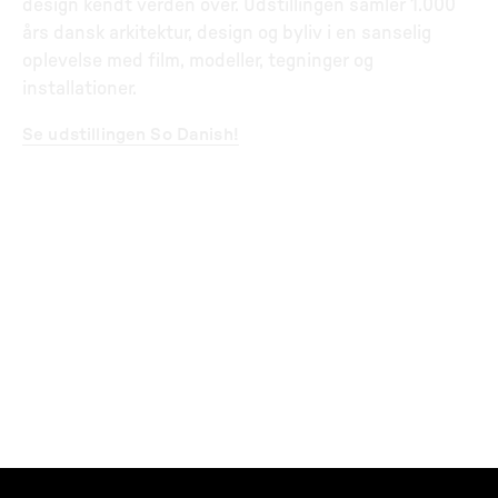
design kendt verden over. Udstillingen samler 1.000
års dansk arkitektur, design og byliv i en sanselig
oplevelse med film, modeller, tegninger og
installationer.
Se udstillingen So Danish!