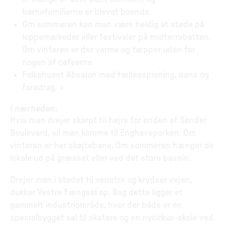
børnefamilierne er blevet boende.
Om sommeren kan man være heldig at støde på
loppemarkeder eller festivaler på midterrabatten.
Om vinteren er der varme og tæpper uden for
nogen af cafeerne.
Folkehuset Absalon med fællesspisning, dans og
foredrag. <
I nærheden:
Hvis man drejer skarpt til højre for enden af Sønder
Boulevard, vil man komme til Enghaveparken. Om
vinteren er her skøjtebane. Om sommeren hænger de
lokale ud på græsset eller ved det store bassin.
Drejer man i stedet til venstre og krydser vejen,
dukker Vestre Fængsel op. Bag dette ligger et
gammelt industriområde, hvor der både er en
specialbygget sal til skatere og en nycirkus-skole ved