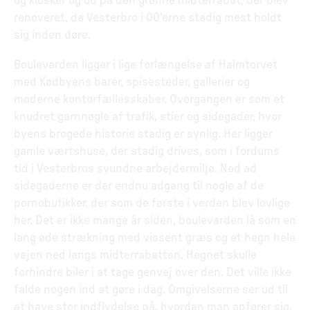
og kiosker og ud på den grønne midterrabat, der blev
renoveret, da Vesterbro i 00'erne stadig mest holdt
sig inden døre.
Boulevarden ligger i lige forlængelse af Halmtorvet
med Kødbyens barer, spisesteder, gallerier og
moderne kontorfællesskaber. Overgangen er som et
knudret garnnøgle af trafik, stier og sidegader, hvor
byens brogede historie stadig er synlig. Her ligger
gamle værtshuse, der stadig drives, som i fordums
tid i Vesterbros svundne arbejdermiljø. Ned ad
sidegaderne er der endnu adgang til nogle af de
pornobutikker, der som de første i verden blev lovlige
her. Det er ikke mange år siden, boulevarden lå som en
lang øde strækning med vissent græs og et hegn hele
vejen ned langs midterrabatten. Hegnet skulle
forhindre biler i at tage genvej over den. Det ville ikke
falde nogen ind at gøre i dag. Omgivelserne ser ud til
at have stor indflydelse på, hvordan man opfører sig.