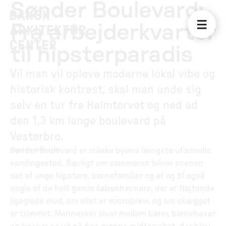
Sønder Boulevard:
Fra arbejderkvarter
til hipsterparadis
Vil man vil opleve moderne lokal vibe og
historisk kontrast, skal man unde sig
selv en tur fra Halmtorvet og ned ad
den 1,3 km lange boulevard på
Vesterbro.
Sønder Boulevard er måske byens længste uformelle
Foto
:
Büro Jantzen CMC
samlingssted. Særligt om sommeren bliver scenen
sat af unge hipstere, børnefamilier og af og til også
nogle af de helt gamle københavnere, der er fløjtende
ligeglade med, om øllet er microbrew, og om skægget
er trimmet. Mennesker siver mellem barer, børnehaver