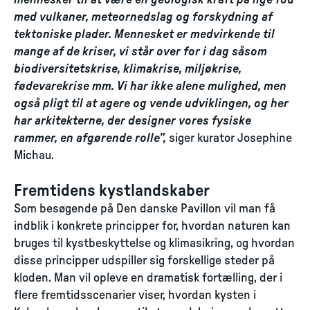
mennesker til at være en geologisk kraft på lige fod
med vulkaner, meteornedslag og forskydning af
tektoniske plader. Mennesket er medvirkende til
mange af de kriser, vi står over for i dag såsom
biodiversitetskrise, klimakrise, miljøkrise,
fødevarekrise mm. Vi har ikke alene mulighed, men
også pligt til at agere og vende udviklingen, og her
har arkitekterne, der designer vores fysiske
rammer, en afgørende rolle”,
siger kurator Josephine
Michau.
Fremtidens kystlandskaber
Som besøgende på Den danske Pavillon vil man få
indblik i konkrete principper for, hvordan naturen kan
bruges til kystbeskyttelse og klimasikring, og hvordan
disse principper udspiller sig forskellige steder på
kloden. Man vil opleve en dramatisk fortælling, der i
flere fremtidsscenarier viser, hvordan kysten i