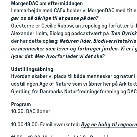
MorgenDAC om eftermiddagen
I samarbejde med CAFx holder vi MorgenDAC med title
gør os så dårlige til at passe på den?
Gæsterne er Cecilie Rubow, antropolog og forfatter til 
Alexander Holm, Biolog og podcastvært på
’Den Dyris
der har dette oplæg:
Naturen lider. Biodiversitetskris
os mennesker som lever og forbruger jorden. Vi er i
lyder det. Men hvorfor lader vi det ske?
Udstillingsåbning
Hvordan skaber vi plads til både mennesker og natur i
udstillingen Age of Nature som vi åbner her på Arkite
Gjerding fra Danmarks Naturfredningsforening og DACs
Program
10.00: DAC åbner
10.00-18.00: Familieværksted:
Byg en bolig til regnorm