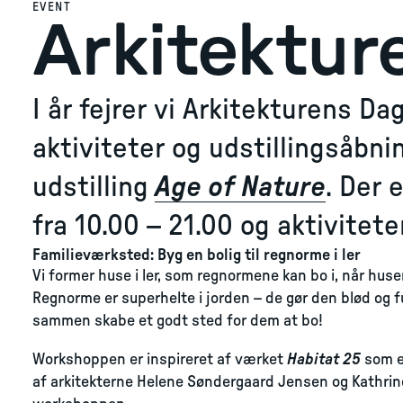
EVENT
Arkitektur
I år fejrer vi Arkitekturens
aktiviteter og udstillingsåbni
udstilling
Age of Nature
. Der 
fra 10.00 – 21.00 og aktivitet
Familieværksted: Byg en bolig til regnorme i ler
Vi former huse i ler, som regnormene kan bo i, når huse
Regnorme er superhelte i jorden – de gør den blød og ful
sammen skabe et godt sted for dem at bo!
Workshoppen er inspireret af værket
Habitat 25
som er
af arkitekterne Helene Søndergaard Jensen og Kathrine