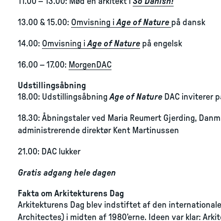
11.00 – 13.00: Mød en arkitekt i
So Danish!
13.00 & 15.00:
Omvisning i
Age of Nature
på dansk
14.00:
Omvisning i
Age of Nature
på engelsk
16.00 – 17.00:
MorgenDAC
Udstillingsåbning
18.00: Udstillingsåbning
Age of Nature
DAC inviterer på
18.30: Åbningstaler ved Maria Reumert Gjerding, Dan
administrerende direktør Kent Martinussen
21.00: DAC lukker
Gratis adgang hele dagen
Fakta om Arkitekturens Dag
Arkitekturens Dag blev indstiftet af den international
Architectes) i midten af 1980’erne. Ideen var klar: Arki