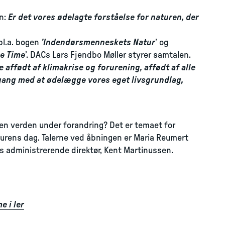
n:
Er det vores ødelagte forståelse for naturen, der
bl.a. bogen
’Indendørsmenneskets Natur
’ og
ke Time
’. DACs Lars Fjendbo Møller styrer samtalen.
e affødt af klimakrise og forurening, affødt af alle
 gang med at ødelægge vores eget livsgrundlag,
 en verden under forandring? Det er temaet for
kturens dag. Talerne ved åbningen er Maria Reumert
 administrerende direktør, Kent Martinussen.
e i ler